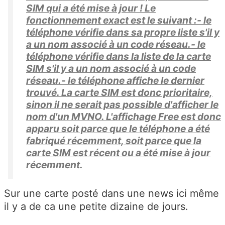
SIM qui a été mise à jour ! Le
fonctionnement exact est le suivant :- le
téléphone vérifie dans sa propre liste s'il y
a un nom associé à un code réseau.- le
téléphone vérifie dans la liste de la carte
SIM s'il y a un nom associé à un code
réseau.- le téléphone affiche le dernier
trouvé. La carte SIM est donc prioritaire,
sinon il ne serait pas possible d'afficher le
nom d'un MVNO. L'affichage Free est donc
apparu soit parce que le téléphone a été
fabriqué récemment, soit parce que la
carte SIM est récent ou a été mise à jour
récemment.
Sur une carte posté dans une news ici même
il y a de ca une petite dizaine de jours.