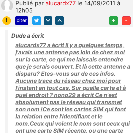
Publié
par
alucardx77
le 14/09/2011 à
12h05
!
+
-
citer
Dude a écrit
alucardx77 a écrit Il y a quelques temps,
j'avais une antenne pas loin de chez moi
sur la carte, ce qui me laissais entendre
que je serais couvert. Et là cette antenne a
disparu? Etes-vous sur de ces infos.
Aucune trace du réseau chez moi pour
l'instant en tout cas. Sur quelle carte et à
quel endroit ? nono29 a écrit Ce n'est
absolument pas le réseau qui transmet
son nom !Ce sont les cartes SIM qui font
la relation entre l'identifiant et le
nom.Ceux qui voient le nom sont ceux qui
ont une carte SIM récente, ou une carte