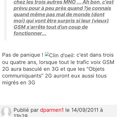
chez les trois autres MNO ... Ah bon, c'est
prévu pour à peu près quand ?je connais
quand même pas mal de monde (dont
moi) qui vont être surpris si leur (vieux)
GSM s'arrête tout d’un coup de
fonctionner...
Pas de panique !
: c'est dans trois
ou quatre ans, lorsque tout le trafic voix GSM
2G aura basculé en 3G et que les "Objets
communiquants" 2G auront eux aussi tous
migrés en 3G
Publié
par
dparmen1
le 14/09/2011 à
11h28