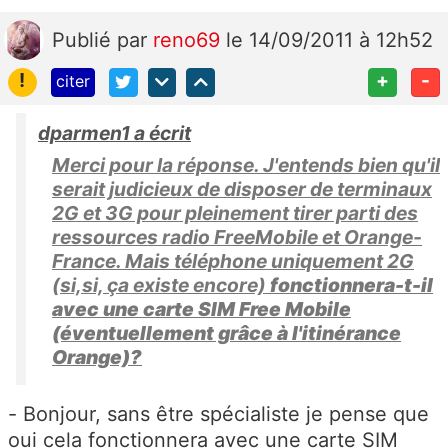
Publié
par
reno69
le 14/09/2011 à 12h52
!
+
-
citer
dparmen1 a écrit
Merci pour la réponse. J'entends bien qu'il
serait judicieux de disposer de terminaux
2G et 3G pour pleinement tirer parti des
ressources radio FreeMobile et Orange-
France. Mais téléphone uniquement 2G
(si,si, ça existe encore)
fonctionnera-t-il
avec une carte SIM Free Mobile
(éventuellement grâce à l'itinérance
Orange)?
- Bonjour, sans être spécialiste je pense que
oui cela fonctionnera avec une carte SIM