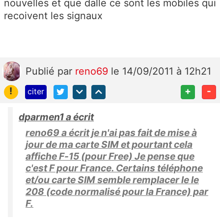
nouvelles et que dalle ce sont les mobiles qui
recoivent les signaux
Publié
par
reno69
le 14/09/2011 à 12h21
!
+
-
citer
dparmen1 a écrit
reno69 a écrit je n'ai pas fait de mise à
jour de ma carte SIM et pourtant cela
affiche F-15 (pour Free) Je pense que
c'est F pour France. Certains téléphone
et/ou carte SIM semble remplacer le le
208 (code normalisé pour la France) par
F.