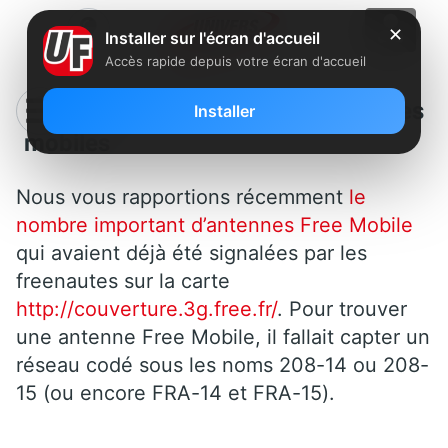
✕
Installer sur l'écran d'accueil
Accès rapide depuis votre écran d'accueil
Le réseau Free s’affiche sur les
Installer
mobiles
Nous vous rapportions récemment
le
nombre important d’antennes Free Mobile
qui avaient déjà été signalées par les
freenautes sur la carte
http://couverture.3g.free.fr/
. Pour trouver
une antenne Free Mobile, il fallait capter un
réseau codé sous les noms 208-14 ou 208-
15 (ou encore FRA-14 et FRA-15).