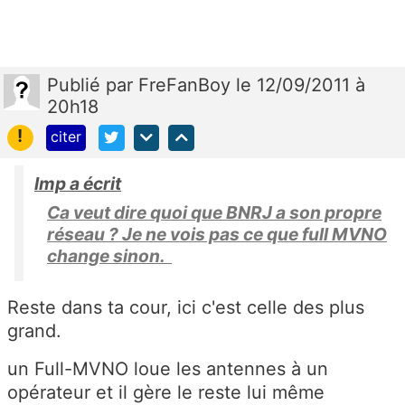
Publié
par
FreFanBoy
le 12/09/2011 à
20h18
!
citer
lmp a écrit
Ca veut dire quoi que BNRJ a son propre
réseau ? Je ne vois pas ce que full MVNO
change sinon.
Reste dans ta cour, ici c'est celle des plus
grand.
un Full-MVNO loue les antennes à un
opérateur et il gère le reste lui même