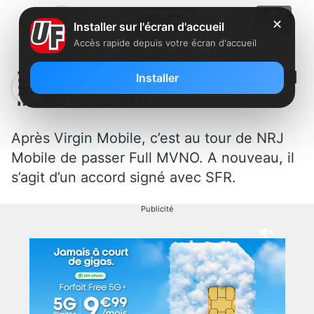
✕
Installer sur l'écran d'accueil
Accès rapide depuis votre écran d'accueil
NRJ Mobile signe un accord de “Full
Installer
MVNO” avec SFR
Après Virgin Mobile, c’est au tour de NRJ
Mobile de passer Full MVNO. A nouveau, il
s’agit d’un accord signé avec SFR.
Publicité