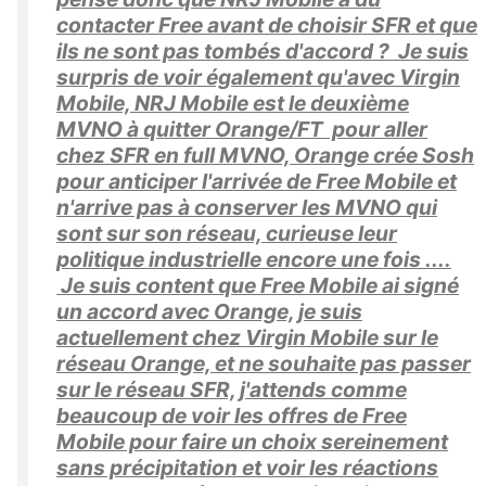
contacter Free avant de choisir SFR et que
ils ne sont pas tombés d'accord ? Je suis
surpris de voir également qu'avec Virgin
Mobile, NRJ Mobile est le deuxième
MVNO à quitter Orange/FT pour aller
chez SFR en full MVNO, Orange crée Sosh
pour anticiper l'arrivée de Free Mobile et
n'arrive pas à conserver les MVNO qui
sont sur son réseau, curieuse leur
politique industrielle encore une fois ....
Je suis content que Free Mobile ai signé
un accord avec Orange, je suis
actuellement chez Virgin Mobile sur le
réseau Orange, et ne souhaite pas passer
sur le réseau SFR, j'attends comme
beaucoup de voir les offres de Free
Mobile pour faire un choix sereinement
sans précipitation et voir les réactions