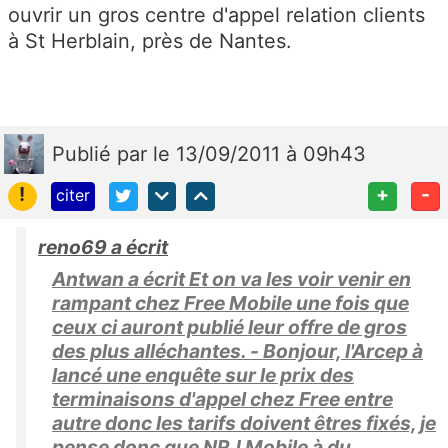
ouvrir un gros centre d'appel relation clients
à St Herblain, près de Nantes.
Publié
par
le 13/09/2011 à 09h43
!
+
-
citer
reno69 a écrit
Antwan a écrit Et on va les voir venir en
rampant chez Free Mobile une fois que
ceux ci auront publié leur offre de gros
des plus alléchantes. - Bonjour, l'Arcep à
lancé une enquête sur le prix des
terminaisons d'appel chez Free entre
autre donc les tarifs doivent êtres fixés, je
pense donc que NRJ Mobile à du