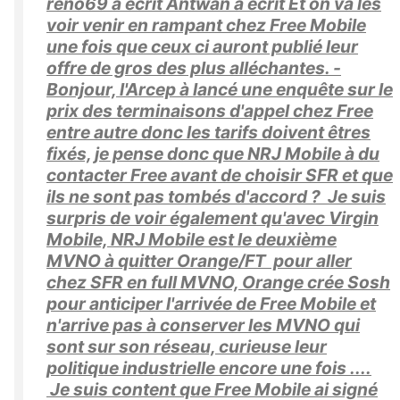
reno69 a écrit Antwan a écrit Et on va les
voir venir en rampant chez Free Mobile
une fois que ceux ci auront publié leur
offre de gros des plus alléchantes. -
Bonjour, l'Arcep à lancé une enquête sur le
prix des terminaisons d'appel chez Free
entre autre donc les tarifs doivent êtres
fixés, je pense donc que NRJ Mobile à du
contacter Free avant de choisir SFR et que
ils ne sont pas tombés d'accord ? Je suis
surpris de voir également qu'avec Virgin
Mobile, NRJ Mobile est le deuxième
MVNO à quitter Orange/FT pour aller
chez SFR en full MVNO, Orange crée Sosh
pour anticiper l'arrivée de Free Mobile et
n'arrive pas à conserver les MVNO qui
sont sur son réseau, curieuse leur
politique industrielle encore une fois ....
Je suis content que Free Mobile ai signé