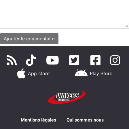
App store
Play Store
Mentions légales
Qui sommes nous