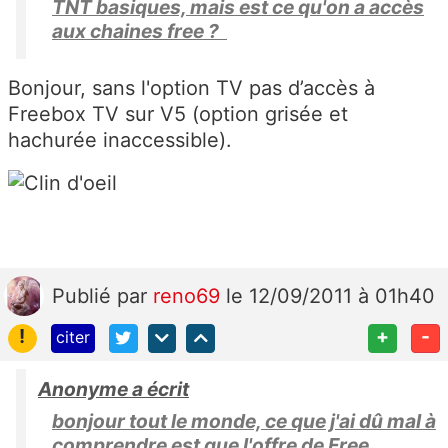
TNT basiques, mais est ce qu'on a accès
aux chaines free ?
Bonjour, sans l'option TV pas d’accès à
Freebox TV sur V5 (option grisée et
hachurée inaccessible).
Publié
par
reno69
le 12/09/2011 à 01h40
!
+
-
citer
Anonyme a écrit
bonjour tout le monde, ce que j'ai dû mal à
comprendre est que l'offre de Free