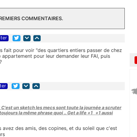
PREMIERS COMMENTAIRES.
iter
fait pour voir "des quartiers entiers passer de chez
 appartement pour leur demander leur FAI, puis
?
ter
t C'est un sketch les mecs sont toute la journée a scruter
oujours la même phrase quoi .. Get a life +1 +1 aussi
 avez des amis, des copines, et du soleil que c'est