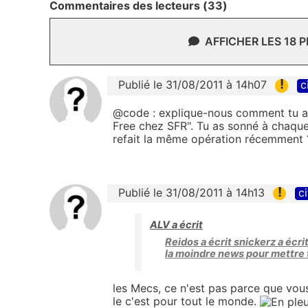
Commentaires des lecteurs (33)
AFFICHER LES 18 
!
Publié le 31/08/2011 à 14h07
c
@code : explique-nous comment tu as 
Free chez SFR". Tu as sonné à chaque
refait la même opération récemment 
!
Publié le 31/08/2011 à 14h13
ci
ALV a écrit
Reidos a écrit snickerz a écri
la moindre news pour mettre t
les Mecs, ce n'est pas parce que vous
le c'est pour tout le monde.