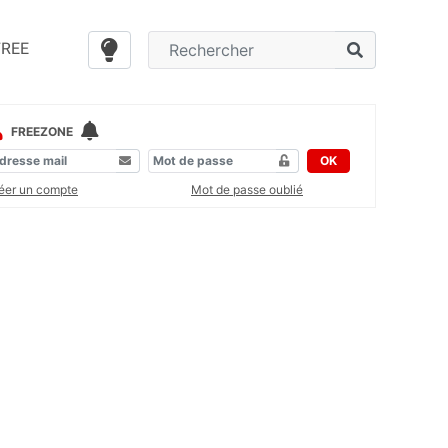
FREE
FREEZONE
OK
éer un compte
Mot de passe oublié