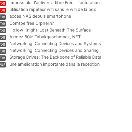
Impossible d'activer la fibre Free + facturation
/08
résiliation
utilisation répéteur wifi sans le wifi de la box
/08
acces NAS depuis smartphone
/08
Comtpe free Orphélin?
/08
Hollow Knight  Lost Beneath The Surface
/08
Airmez 80k: Tabakgeschmack, NET-
/08
Technologie und Leistung im
Networking: Connecting Devices and Systems
/08
Networking: Connecting Devices and Sharing
/08
Information
Storage Drives: The Backbone of Reliable Data
/08
Management
une amelioration importante dans la reception
/08
WIFI