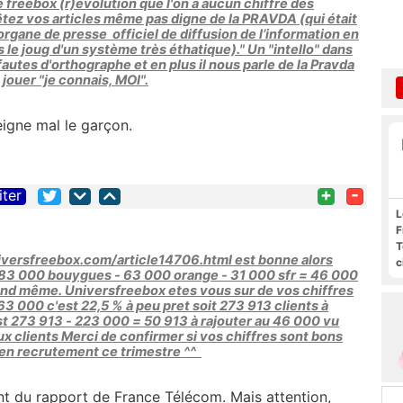
 le freebox (r)évolution que l'on a aucun chiffre des
tez vos articles même pas digne de la PRAVDA (qui était
 l’organe de presse officiel de diffusion de l’information en
e joug d'un système très éthatique)." Un "intello" dans
 fautes d'orthographe et en plus il nous parle de la Pravda
 jouer "je connais, MOI".
seigne mal le garçon.
+
-
iter
L
F
T
iversfreebox.com/article14706.html est bonne alors
c
 83 000 bouygues - 63 000 orange - 31 000 sfr = 46 000
l
and même. Universfreebox etes vous sur de vos chiffres
s
3 000 c'est 22,5 % à peu pret soit 273 913 clients à
est 273 913 - 223 000 = 50 913 à rajouter au 46 000 vu
x clients Merci de confirmer si vos chiffres sont bons
r en recrutement ce trimestre ^^
ent du rapport de France Télécom. Mais attention,