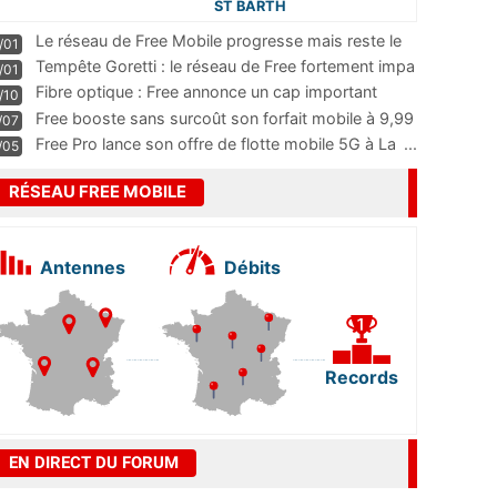
ST BARTH
Le réseau de Free Mobile progresse mais reste le
/01
m
...
Tempête Goretti : le réseau de Free fortement impa
/01
...
Fibre optique : Free annonce un cap important
/10
pass
...
Free booste sans surcoût son forfait mobile à 9,99
/07
...
Free Pro lance son offre de flotte mobile 5G à La
...
/05
RÉSEAU FREE MOBILE
Antennes
Débits
Records
EN DIRECT DU FORUM