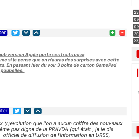
23
09
09
+
-
ter
29
23
pub version Apple porte ses fruits ou
si
ême si je pense que on n'auras des surprises avec cette
ts. En passant hier du voir 3 boite de carton GamePad
s poubelles.
iter
box (r)évolution que l'on a aucun chiffre des nouveaux
ême pas digne de la PRAVDA (qui était , je le dis
 officiel de diffusion de l’information en URSS,