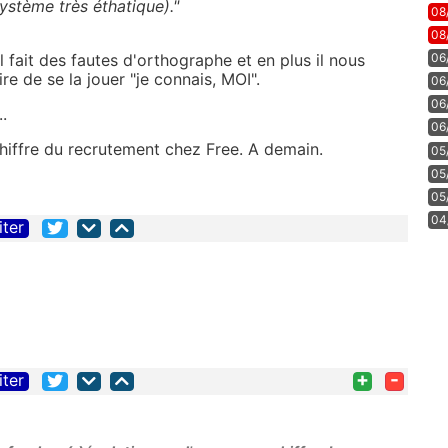
ystème très éthatique)."
08
08
il fait des fautes d'orthographe et en plus il nous
06
re de se la jouer "je connais, MOI".
06
06
.
06
e chiffre du recrutement chez Free. A demain.
05
05
05
04
iter
+
-
iter