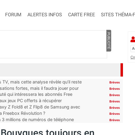
FORUM
ALERTES INFOS
CARTE FREE
SITES THÉMA-
PUBLICITÉ
Cr
TV, mais cette analyse révèle qu’il reste
Brèves
ations fortes, mais il faudra jouer pour
Brèves
uté qui intéressera les abonnés Free
Brèves
x jeux PC offerts à récupérer
Brèves
laxy Z Fold8 et Z Flip8 de Samsung avec
Brèves
 la Freebox Révolution ?
Brèves
’à 3 millions de numéros de téléphone
Brèves
 Bouygues toujours en