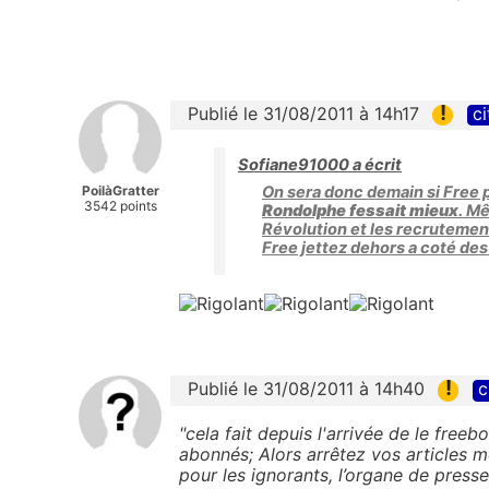
!
Publié le 31/08/2011 à 14h17
ci
Sofiane91000 a écrit
PoilàGratter
On sera donc demain si Free 
3542 points
Rondolphe fessait mieux
. M
Révolution et les recrutemen
Free jettez dehors a coté de
!
Publié le 31/08/2011 à 14h40
c
"cela fait depuis l'arrivée de le free
abonnés; Alors arrêtez vos articles m
pour les ignorants, l’organe de presse