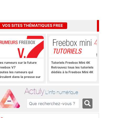
VOS SITES THÉMATIQUES FREE
es rumeurs sur la future
Tutoriels Freebox Mini 4K
reebox V7
Retrouvez tous les tutoriels
outes les rumeurs qui
dédiés à la Freebox Mini 4K
irculent dans la presse sur
a future Freebox V7 que
era lancée prochainement
Actuly
L'info numérique