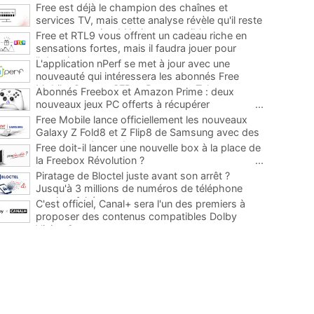
Free est déjà le champion des chaînes et
services TV, mais cette analyse révèle qu'il reste
encore au moins 141 ajouts possibles
...
Free et RTL9 vous offrent un cadeau riche en
sensations fortes, mais il faudra jouer pour
l'obtenir
...
L'application nPerf se met à jour avec une
nouveauté qui intéressera les abonnés Free
Mobile, Orange, SFR et Bouygues Telecom
...
Abonnés Freebox et Amazon Prime : deux
nouveaux jeux PC offerts à récupérer
...
Free Mobile lance officiellement les nouveaux
Galaxy Z Fold8 et Z Flip8 de Samsung avec des
promos et des cadeaux
...
Free doit-il lancer une nouvelle box à la place de
la Freebox Révolution ?
...
Piratage de Bloctel juste avant son arrêt ?
Jusqu'à 3 millions de numéros de téléphone
auraient fuité
...
C'est officiel, Canal+ sera l'un des premiers à
proposer des contenus compatibles Dolby
Vision 2
...