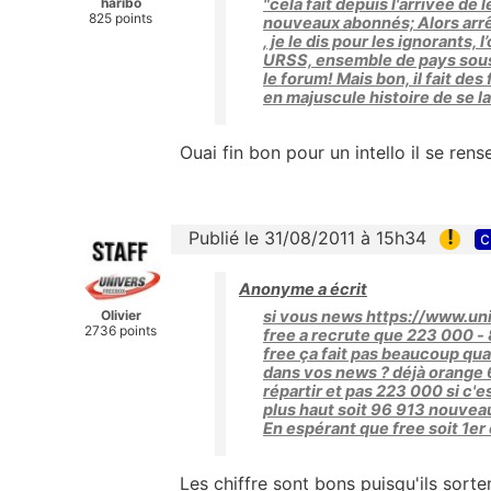
haribo
"cela fait depuis l'arrivée de
825 points
nouveaux abonnés; Alors arrê
, je le dis pour les ignorants,
URSS, ensemble de pays sous l
le forum! Mais bon, il fait des
en majuscule histoire de se la
Ouai fin bon pour un intello il se ren
!
Publié le 31/08/2011 à 15h34
c
Anonyme a écrit
Olivier
si vous news https://www.un
2736 points
free a recrute que 223 000 -
free ça fait pas beaucoup qu
dans vos news ? déjà orange 6
répartir et pas 223 000 si c'
plus haut soit 96 913 nouveau
En espérant que free soit 1e
Les chiffre sont bons puisqu'ils sort