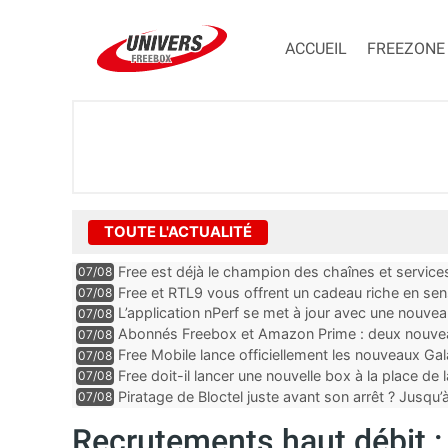
ACCUEIL
FREEZONE
TOUTE L'ACTUALITÉ
Free est déjà le champion des chaînes et services 
07/08
encore au moin...
Free et RTL9 vous offrent un cadeau riche en sens
07/08
l’obtenir
L’application nPerf se met à jour avec une nouvea
07/08
Mobile, Orange, SFR ...
Abonnés Freebox et Amazon Prime : deux nouveau
07/08
Free Mobile lance officiellement les nouveaux Ga
07/08
des promos et des cadeaux
Free doit-il lancer une nouvelle box à la place de
07/08
Piratage de Bloctel juste avant son arrêt ? Jusqu
07/08
auraient fuité
Recrutements haut débit :