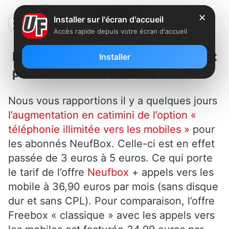
✕
Installer sur l'écran d'accueil
Accès rapide depuis votre écran d'accueil
Les hausses de tarifs continuent
Installer
pour les abonnés NeufBox
Nous vous rapportions il y a quelques jours
l’augmentation en catimini de l’option «
téléphonie illimitée vers les mobiles »
pour
les abonnés NeufBox. Celle-ci est en effet
passée de 3 euros à 5 euros. Ce qui porte
le tarif de l’offre
Neufbox
+ appels vers les
mobile à 36,90 euros par mois (sans disque
dur et sans CPL). Pour comparaison, l’offre
Freebox « classique » avec les appels vers