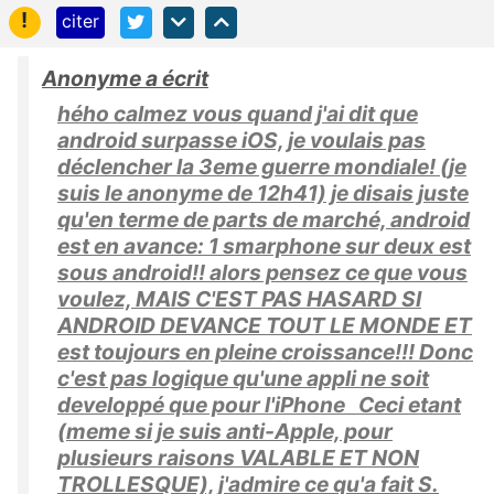
!
citer
Anonyme a écrit
hého calmez vous quand j'ai dit que
android surpasse iOS, je voulais pas
déclencher la 3eme guerre mondiale! (je
suis le anonyme de 12h41) je disais juste
qu'en terme de parts de marché, android
est en avance: 1 smarphone sur deux est
sous android!! alors pensez ce que vous
voulez, MAIS C'EST PAS HASARD SI
ANDROID DEVANCE TOUT LE MONDE ET
est toujours en pleine croissance!!! Donc
c'est pas logique qu'une appli ne soit
developpé que pour l'iPhone Ceci etant
(meme si je suis anti-Apple, pour
plusieurs raisons VALABLE ET NON
TROLLESQUE), j'admire ce qu'a fait S.