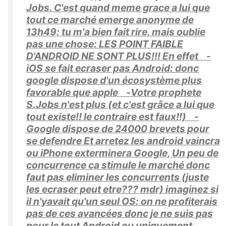
Jobs. C'est quand meme grace a lui que
tout ce marché emerge anonyme de
13h49: tu m'a bien fait rire, mais oublie
pas une chose: LES POINT FAIBLE
D'ANDROID NE SONT PLUS!!! En effet -
iOS se fait ecraser pas Android: donc
google dispose d'un écosystème plus
favorable que apple -Votre prophete
S.Jobs n'est plus (et c'est grâce a lui que
tout existe!! le contraire est faux!!) -
Google dispose de 24000 brevets pour
se defendre Et arretez les android vaincra
ou iPhone exterminera Google, Un peu de
concurrence ca stimule le marché donc
faut pas eliminer les concurrents (juste
les ecraser peut etre??? mdr) imaginez si
il n'yavait qu'un seul OS: on ne profiterais
pas de ces avancées donc je ne suis pas
pour le tout Android ou uniquement