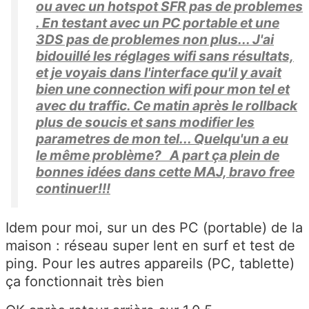
ou avec un hotspot SFR pas de problemes
. En testant avec un PC portable et une
3DS pas de problemes non plus... J'ai
bidouillé les réglages wifi sans résultats,
et je voyais dans l'interface qu'il y avait
bien une connection wifi pour mon tel et
avec du traffic. Ce matin après le rollback
plus de soucis et sans modifier les
parametres de mon tel... Quelqu'un a eu
le même problème? A part ça plein de
bonnes idées dans cette MAJ, bravo free
continuer!!!
Idem pour moi, sur un des PC (portable) de la
maison : réseau super lent en surf et test de
ping. Pour les autres appareils (PC, tablette)
ça fonctionnait très bien