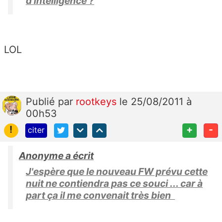
d'intelligence ?
LOL
Publié
par
rootkeys
le 25/08/2011 à
00h53
!
+
-
citer
Anonyme a écrit
J'espère que le nouveau FW prévu cette
nuit ne contiendra pas ce souci ... car à
part ça il me convenait très bien