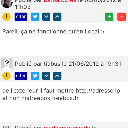
Publié
par
Barbatoutes
le 06/06/2012 à
11h03
!
+
-
citer
Pareil, ça ne fonctionne qu'en Local :/
Publié
par
titibus
le 21/06/2012 à 19h31
!
citer
de l'extérieur il faut mettre http://adresse ip
et non mafreebox.freebox.fr