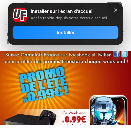
✕
Installer sur l'écran d'accueil
Accès rapide depuis votre écran d'accueil
[MàJ] Promo d’été Gameloft :
Installer
Nouvelle annonce à 15h