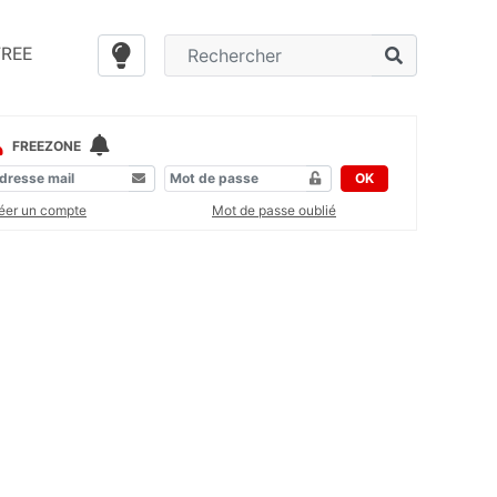
FREE
FREEZONE
OK
éer un compte
Mot de passe oublié