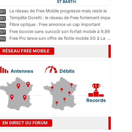
ST BARTH
Le réseau de Free Mobile progresse mais reste le
/01
m
...
Tempête Goretti : le réseau de Free fortement impa
/01
...
Fibre optique : Free annonce un cap important
/10
pass
...
Free booste sans surcoût son forfait mobile à 9,99
/07
...
Free Pro lance son offre de flotte mobile 5G à La
...
/05
RÉSEAU FREE MOBILE
Antennes
Débits
Records
EN DIRECT DU FORUM