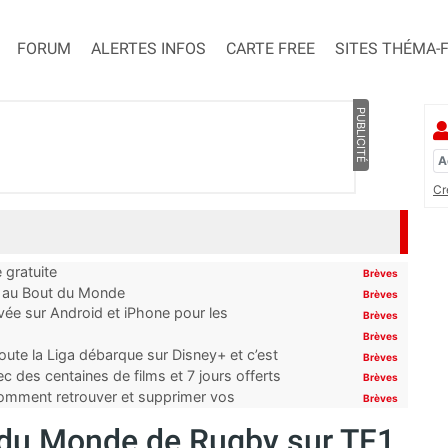
FORUM
ALERTES INFOS
CARTE FREE
SITES THÉMA-
PUBLICITÉ
Cr
 gratuite
Brèves
t au Bout du Monde
Brèves
ivée sur Android et iPhone pour les
Brèves
Brèves
oute la Liga débarque sur Disney+ et c’est
Brèves
 des centaines de films et 7 jours offerts
Brèves
 comment retrouver et supprimer vos
Brèves
 du Monde de Rugby sur TF1