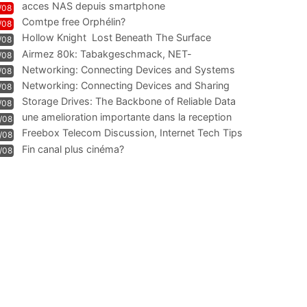
acces NAS depuis smartphone
/08
Comtpe free Orphélin?
/08
Hollow Knight  Lost Beneath The Surface
/08
Airmez 80k: Tabakgeschmack, NET-
/08
Technologie und Leistung im
Networking: Connecting Devices and Systems
/08
Networking: Connecting Devices and Sharing
/08
Information
Storage Drives: The Backbone of Reliable Data
/08
Management
une amelioration importante dans la reception
/08
WIFI
Freebox Telecom Discussion, Internet Tech Tips
/08
Communi
Fin canal plus cinéma?
/08