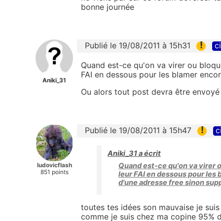
bonne journée
!
Publié le 19/08/2011 à 15h31
c
Quand est-ce qu'on va virer ou bloqu
FAI en dessous pour les blamer encor
Aniki_31
Ou alors tout post devra être envoyé
!
Publié le 19/08/2011 à 15h47
c
Aniki_31 a écrit
ludovicflash
Quand est-ce qu'on va virer 
851 points
leur FAI en dessous pour les 
d'une adresse free sinon sup
toutes tes idées son mauvaise je su
comme je suis chez ma copine 95% du