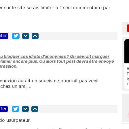
r sur le site serais limiter a 1 seul commentaire par
iter
ou bloquer ces idiots d'anonymes ? On devrait marquer
blamer encore plus. Ou alors tout post devra être envoyé
pression.
A
T
l
onnexion aurait un soucis ne pourrait pas venir
F
chez un ami, ...
iter
udo usurpateur.