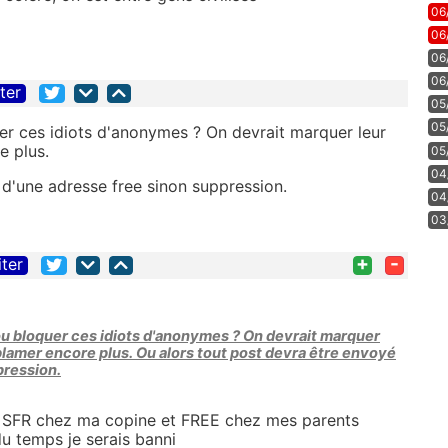
06
06
06
06
iter
05
05
er ces idiots d'anonymes ? On devrait marquer leur
e plus.
05
04
 d'une adresse free sinon suppression.
04
03
+
-
iter
ou bloquer ces idiots d'anonymes ? On devrait marquer
blamer encore plus. Ou alors tout post devra être envoyé
pression.
is SFR chez ma copine et FREE chez mes parents
 temps je serais banni