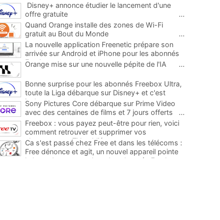
Disney+ annonce étudier le lancement d'une
offre gratuite
...
Quand Orange installe des zones de Wi-Fi
gratuit au Bout du Monde
...
La nouvelle application Freenetic prépare son
arrivée sur Android et iPhone pour les abonnés
Freebox, testez la
...
Orange mise sur une nouvelle pépite de l'IA
...
Bonne surprise pour les abonnés Freebox Ultra,
toute la Liga débarque sur Disney+ et c'est
inclus
...
Sony Pictures Core débarque sur Prime Video
avec des centaines de films et 7 jours offerts
...
Freebox : vous payez peut-être pour rien, voici
comment retrouver et supprimer vos
abonnements TV oubliés
...
Ca s'est passé chez Free et dans les télécoms :
Free dénonce et agit, un nouvel appareil pointe
le bout de son nez chez des abonnés Freebox...
...