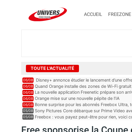
ACCUEIL
FREEZONE
TOUTE L'ACTUALITÉ
Disney+ annonce étudier le lancement d’une offre
06/08
Quand Orange installe des zones de Wi-Fi gratui
06/08
La nouvelle application Freenetic prépare son arr
06/08
abonnés Freebox, testez la
Orange mise sur une nouvelle pépite de l’IA
06/08
Bonne surprise pour les abonnés Freebox Ultra, t
06/08
inclus
Sony Pictures Core débarque sur Prime Video avec
05/08
Freebox : vous payez peut-être pour rien, voici
05/08
abonnements TV oubliés
Free sponsorise la Coupe