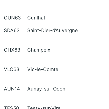
CUN63
Cunlhat
SDA63
Saint-Dier-d’Auvergne
CHX63
Champeix
VLC63
Vic-le-Comte
AUN14
Aunay-sur-Odon
TES50
Tessy-sur-Vire