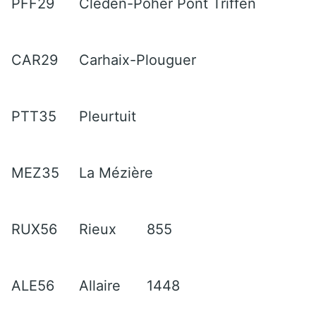
PFF29
Cléden-Poher Pont Triffen
CAR29
Carhaix-Plouguer
PTT35
Pleurtuit
MEZ35
La Mézière
RUX56
Rieux
855
ALE56
Allaire
1448