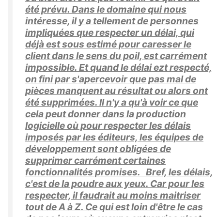
été prévu. Dans le domaine qui nous
intéresse, il y a tellement de personnes
impliquées que respecter un délai, qui
déjà est sous estimé pour caresser le
client dans le sens du poil, est carrément
impossible. Et quand le délai ezt respecté,
on fini par s'apercevoir que pas mal de
pièces manquent au résultat ou alors ont
été supprimées. Il n'y a qu'à voir ce que
cela peut donner dans la production
logicielle où pour respecter les délais
imposés par les éditeurs, les équipes de
développement sont obligées de
supprimer carrément certaines
fonctionnalités promises. Bref, les délais,
c'est de la poudre aux yeux. Car pour les
respecter, il faudrait au moins maitriser
tout de A à Z. Ce qui est loin d'être le cas