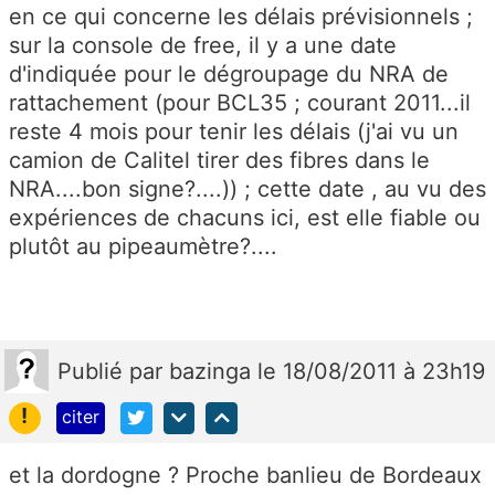
en ce qui concerne les délais prévisionnels ;
sur la console de free, il y a une date
d'indiquée pour le dégroupage du NRA de
rattachement (pour BCL35 ; courant 2011...il
reste 4 mois pour tenir les délais (j'ai vu un
camion de Calitel tirer des fibres dans le
NRA....bon signe?....)) ; cette date , au vu des
expériences de chacuns ici, est elle fiable ou
plutôt au pipeaumètre?....
Publié
par
bazinga
le 18/08/2011 à 23h19
!
citer
et la dordogne ? Proche banlieu de Bordeaux