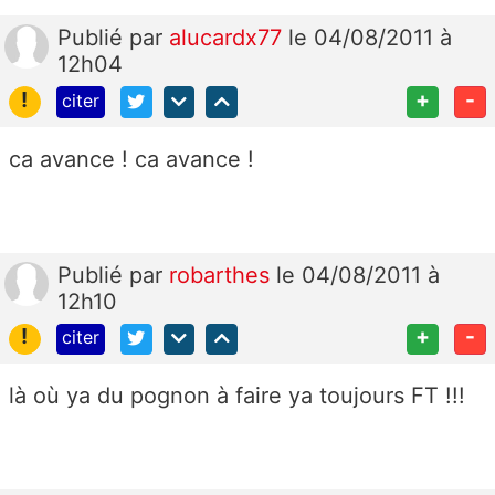
Publié
par
alucardx77
le 04/08/2011 à
12h04
!
+
-
citer
ca avance ! ca avance !
Publié
par
robarthes
le 04/08/2011 à
12h10
!
+
-
citer
là où ya du pognon à faire ya toujours FT !!!