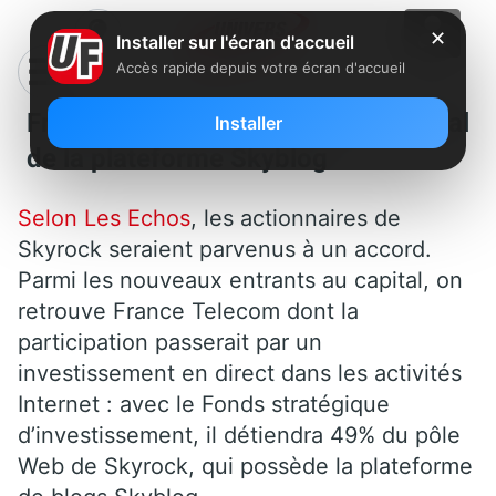
✕
Installer sur l'écran d'accueil
Accès rapide depuis votre écran d'accueil
France Télécom rentrerait au capital
Installer
de la plateforme Skyblog
Selon Les Echos
, les actionnaires de
Skyrock seraient parvenus à un accord.
Parmi les nouveaux entrants au capital, on
retrouve France Telecom dont la
participation passerait par un
investissement en direct dans les activités
Internet : avec le Fonds stratégique
d’investissement, il détiendra 49% du pôle
Web de Skyrock, qui possède la plateforme