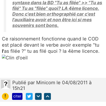
syntaxe dans la BD "Tu as filée" >> "Tu as
filé" Tu as "filée" quoi? LA 4ème licence.
Donc c'est bien orthographié car c'est
l'auxiliaire avoir et non être ici si mes
souvenirs sont bons.
Ce raisonnement fonctionne quand le COD
est placé devant le verbe avoir exemple "tu
l'
as filée ?" tu as filé quoi ? la 4ème licence.
Publié
par
Minicom
le 04/08/2011 à
15h21
!
citer