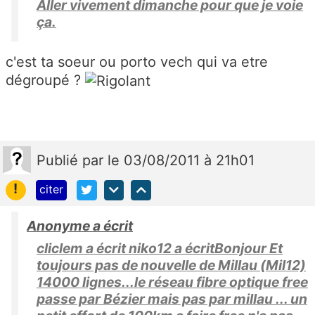
Aller vivement dimanche pour que je voie
ça.
c'est ta soeur ou porto vech qui va etre
dégroupé ?
Publié
par
le 03/08/2011 à 21h01
!
citer
Anonyme a écrit
cliclem a écrit niko12 a écritBonjour Et
toujours pas de nouvelle de Millau (Mil12)
14000 lignes...le réseau fibre optique free
passe par Bézier mais pas par millau ... un