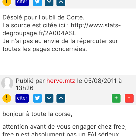
!
citer
Désolé pour l'oubli de Corte.
La source est citée ici : http://www.stats-
degroupage.fr/2A004ASL
Je n'ai pas eu envie de la répercuter sur
toutes les pages concernées.
Publié
par
herve.mtz
le 05/08/2011 à
13h26
!
+
-
citer
bonjour à toute la corse,
attention avant de vous engager chez free,
free n'est absolument pas un FAI sérieux.