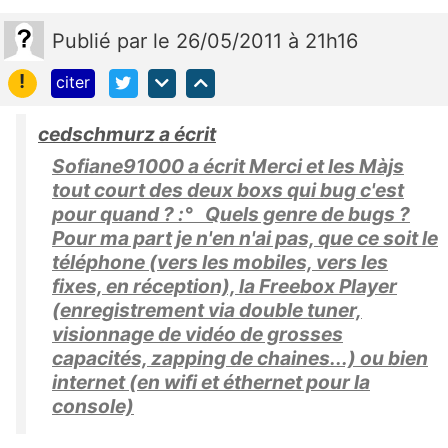
Publié
par
le 26/05/2011 à 21h16
!
citer
cedschmurz a écrit
Sofiane91000 a écrit Merci et les Màjs
tout court des deux boxs qui bug c'est
pour quand ? :° Quels genre de bugs ?
Pour ma part je n'en n'ai pas, que ce soit le
téléphone (vers les mobiles, vers les
fixes, en réception), la Freebox Player
(enregistrement via double tuner,
visionnage de vidéo de grosses
capacités, zapping de chaines...) ou bien
internet (en wifi et éthernet pour la
console)