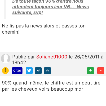
De toute façon 90% d'entre nous
attendent toujours leur V6... News
suivante, svp!
Ne lis pas la news alors et passes ton
chemin!
Publié
par
Sofiane91000
le 26/05/2011 à
18h42
!
+
-
citer
90% quand même, le chiffre est un peut tiré
par les cheveux voirs beaucoup mdr