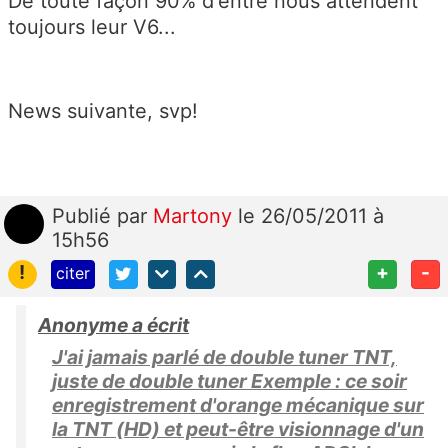
De toute façon 90% d'entre nous attendent
toujours leur V6...
News suivante, svp!
Publié
par
Martony
le 26/05/2011 à
15h56
!
+
-
citer
Anonyme a écrit
J'ai jamais parlé de double tuner TNT,
juste de double tuner Exemple : ce soir
enregistrement d'orange mécanique sur
la TNT (HD) et peut-être visionnage d'un