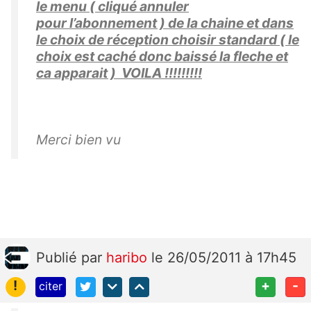
le menu ( cliqué annuler
pour l’abonnement ) de la chaine et dans
le choix de réception choisir standard ( le
choix est caché donc baissé la fleche et
ca apparait ) VOILA !!!!!!!!!
Merci bien vu
Publié
par
haribo
le 26/05/2011 à 17h45
!
+
-
citer