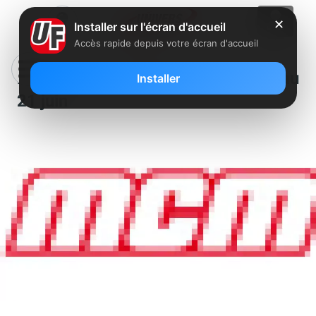
✕
Installer sur l'écran d'accueil
Accès rapide depuis votre écran d'accueil
Freebox TV : MCM offerte jusqu’au
Installer
21 juin