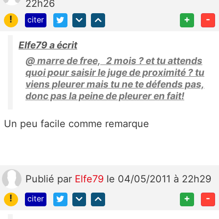
22h26
!
+
-
citer
Elfe79 a écrit
@ marre de free, 2 mois ? et tu attends
quoi pour saisir le juge de proximité ? tu
viens pleurer mais tu ne te défends pas,
donc pas la peine de pleurer en fait!
Un peu facile comme remarque
Publié
par
Elfe79
le 04/05/2011 à 22h29
!
+
-
citer