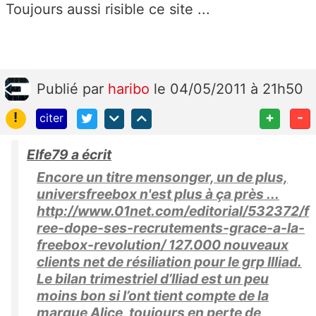
Toujours aussi risible ce site ...
Publié
par
haribo
le 04/05/2011 à 21h50
!
+
-
citer
Elfe79 a écrit
Encore un titre mensonger, un de plus,
universfreebox n'est plus à ça près ...
http://www.01net.com/editorial/532372/f
ree-dope-ses-recrutements-grace-a-la-
freebox-revolution/ 127.000 nouveaux
clients net de résiliation pour le grp Illiad.
Le bilan trimestriel d’Iliad est un peu
moins bon si l’ont tient compte de la
marque Alice, toujours en perte de