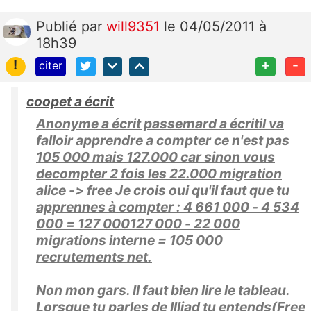
Publié
par
will9351
le 04/05/2011 à
18h39
!
+
-
citer
coopet a écrit
Anonyme a écrit passemard a écritil va
falloir apprendre a compter ce n'est pas
105 000 mais 127.000 car sinon vous
decompter 2 fois les 22.000 migration
alice -> free Je crois oui qu'il faut que tu
apprennes à compter : 4 661 000 - 4 534
000 = 127 000127 000 - 22 000
migrations interne = 105 000
recrutements net.
Non mon gars. Il faut bien lire le tableau.
Lorsque tu parles de Illiad tu entends(Free