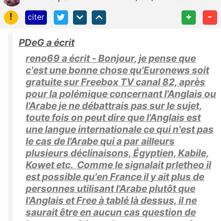
!
+
-
citer
PDeG a écrit
reno69 a écrit - Bonjour, je pense que
c'est une bonne chose qu'Euronews soit
gratuite sur Freebox TV canal 82, après
pour la polémique concernant l'Anglais ou
l'Arabe je ne débattrais pas sur le sujet,
toute fois on peut dire que l'Anglais est
une langue internationale ce qui n'est pas
le cas de l'Arabe qui a par ailleurs
plusieurs déclinaisons, Égyptien, Kabile,
Kowet etc. Comme le signalait prletheo il
est possible qu'en France il y ait plus de
personnes utilisant l'Arabe plutôt que
l'Anglais et Free à tablé là dessus, il ne
saurait être en aucun cas question de