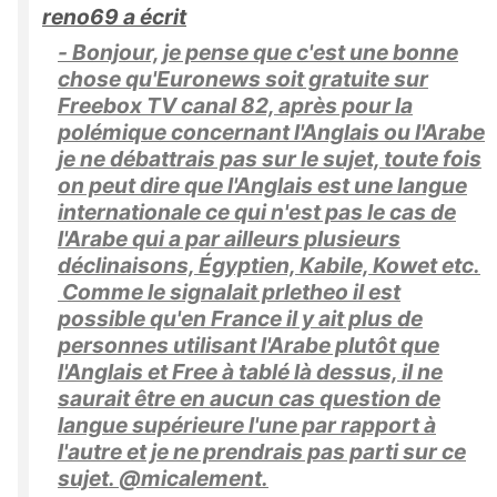
reno69 a écrit
- Bonjour, je pense que c'est une bonne
chose qu'Euronews soit gratuite sur
Freebox TV canal 82, après pour la
polémique concernant l'Anglais ou l'Arabe
je ne débattrais pas sur le sujet, toute fois
on peut dire que l'Anglais est une langue
internationale ce qui n'est pas le cas de
l'Arabe qui a par ailleurs plusieurs
déclinaisons, Égyptien, Kabile, Kowet etc.
Comme le signalait prletheo il est
possible qu'en France il y ait plus de
personnes utilisant l'Arabe plutôt que
l'Anglais et Free à tablé là dessus, il ne
saurait être en aucun cas question de
langue supérieure l'une par rapport à
l'autre et je ne prendrais pas parti sur ce
sujet. @micalement.