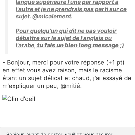
langue supérieure l'une par rapport à
l'autre et je ne prendrais pas parti sur ce
sujet. @micalement.
Pour quelqu'un qui dit ne pas vouloir
débattre sur le sujet de l'anglais ou
l'arabe,
tu fais un bien long message
;)
- Bonjour, merci pour votre réponse (+1 pt)
en effet vous avez raison, mais le racisme
étant un sujet délicat et chaud, j'ai essayé de
m'expliquer un peu, @mitié.
Bonjour, avant de poster, veuillez vous assurer