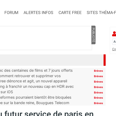
FORUM
ALERTES INFOS
CARTE FREE
SITES THÉMA-
PUBLICITÉ
Cr
 des centaines de films et 7 jours offerts
Brèves
 comment retrouver et supprimer vos
Brèves
ree dénonce et agit, un nouvel appareil
Brèves
ming à franchir un nouveau cap en HDR avec
Brèves
 sur iOS
Brèves
ateformes pourraient bientôt être bloquées
Brèves
tée sur la bande reine, Bouygues Telecom
Brèves
 futur service de paris en