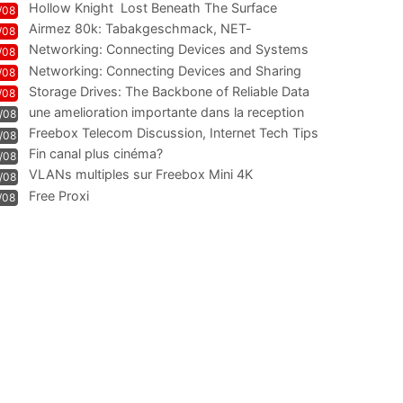
Hollow Knight  Lost Beneath The Surface
/08
Airmez 80k: Tabakgeschmack, NET-
/08
Technologie und Leistung im
Networking: Connecting Devices and Systems
/08
Networking: Connecting Devices and Sharing
/08
Information
Storage Drives: The Backbone of Reliable Data
/08
Management
une amelioration importante dans la reception
/08
WIFI
Freebox Telecom Discussion, Internet Tech Tips
/08
Communi
Fin canal plus cinéma?
/08
VLANs multiples sur Freebox Mini 4K
/08
Free Proxi
/08