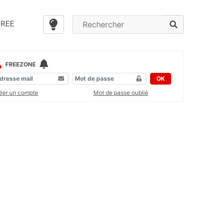
FREE
FREEZONE
OK
éer un compte
Mot de passe oublié