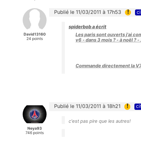
!
Publié le 11/03/2011 à 17h53
ci
spiderbob a écrit
David13160
Les paris sont ouverts j'ai co
24 points
v6 - dans 3 mois ? - à noël ?
Commande directement la V7.
!
Publié le 11/03/2011 à 18h21
ci
c'est pas pire que les autres!
Neya93
746 points