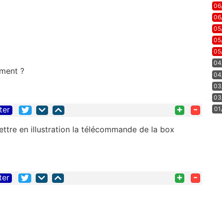
06
06
05
05
05
04
ement ?
04
03
03
+
-
ter
01
tre en illustration la télécommande de la box
+
-
ter