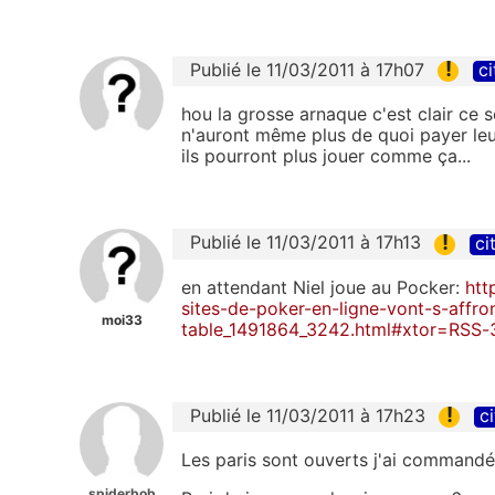
!
Publié le 11/03/2011 à 17h07
ci
hou la grosse arnaque c'est clair ce 
n'auront même plus de quoi payer leu
ils pourront plus jouer comme ça...
!
Publié le 11/03/2011 à 17h13
ci
en attendant Niel joue au Pocker:
htt
sites-de-poker-en-ligne-vont-s-affro
moi33
table_1491864_3242.html#xtor=RSS
!
Publié le 11/03/2011 à 17h23
ci
Les paris sont ouverts j'ai commandée
spiderbob