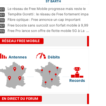
ST BARTH
Le réseau de Free Mobile progresse mais reste le
/01
m
...
Tempête Goretti : le réseau de Free fortement impa
/01
...
Fibre optique : Free annonce un cap important
/10
pass
...
Free booste sans surcoût son forfait mobile à 9,99
/07
...
Free Pro lance son offre de flotte mobile 5G à La
...
/05
RÉSEAU FREE MOBILE
Antennes
Débits
Records
EN DIRECT DU FORUM