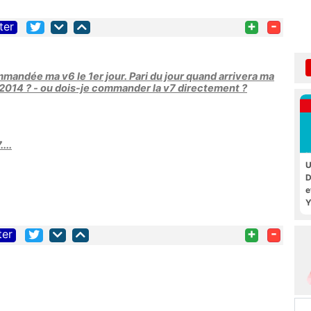
+
-
ter
mmandée ma v6 le 1er jour. Pari du jour quand arrivera ma
 - 2014 ? - ou dois-je commander la v7 directement ?
...
U
D
e
Y
+
-
ter