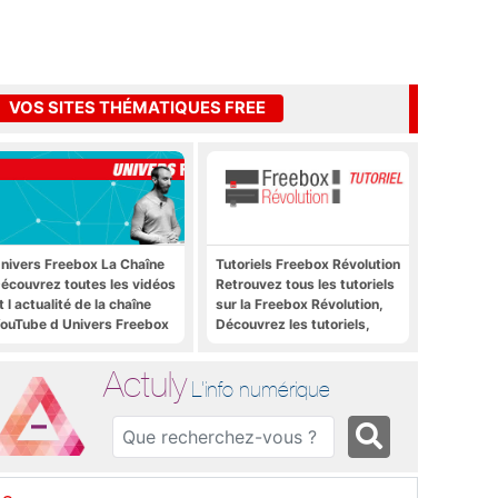
VOS SITES THÉMATIQUES FREE
nivers Freebox La Chaîne
Tutoriels Freebox Révolution
écouvrez toutes les vidéos
Retrouvez tous les tutoriels
t l actualité de la chaîne
sur la Freebox Révolution,
ouTube d Univers Freebox
Découvrez les tutoriels,
trucs et astuces pour la
Freebox Révolution,
Actuly
Freebox Server, Freebox
L'info numérique
Player