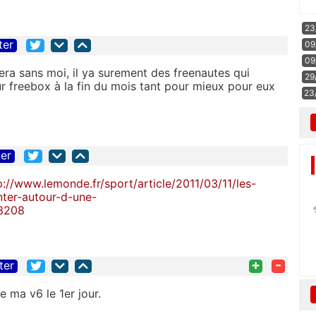
23
ter
09
09
sera sans moi, il ya surement des freenautes qui
29
r freebox à la fin du mois tant pour mieux pour eux
23
ter
p://www.lemonde.fr/sport/article/2011/03/11/les-
nter-autour-d-une-
-3208
+
-
ter
 ma v6 le 1er jour.