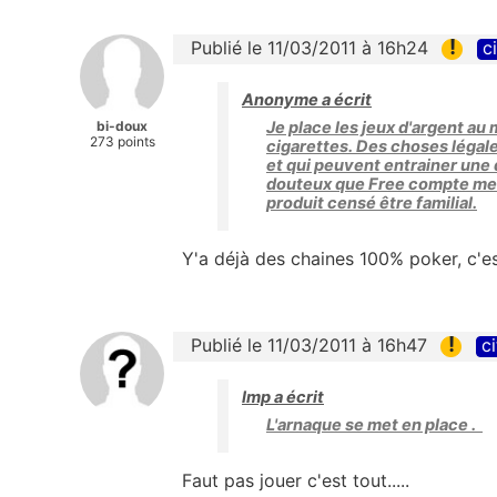
!
Publié le 11/03/2011 à 16h24
c
Anonyme a écrit
bi-doux
Je place les jeux d'argent au 
273 points
cigarettes. Des choses légal
et qui peuvent entrainer une
douteux que Free compte mett
produit censé être familial.
Y'a déjà des chaines 100% poker, c'est 
!
Publié le 11/03/2011 à 16h47
ci
lmp a écrit
L'arnaque se met en place .
Faut pas jouer c'est tout.....