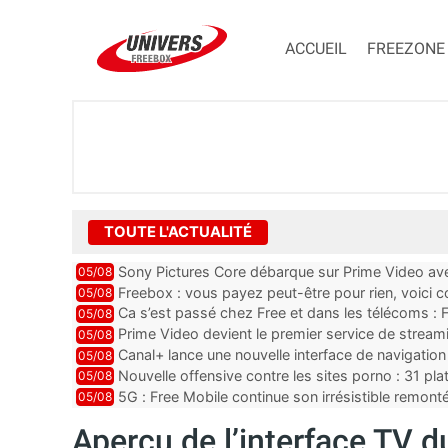
ACCUEIL
FREEZONE
TOUTE L'ACTUALITÉ
Sony Pictures Core débarque sur Prime Video avec
05/08
Freebox : vous payez peut-être pour rien, voici
05/08
abonnements TV oubliés
Ca s’est passé chez Free et dans les télécoms : F
05/08
pointe le bout de...
Prime Video devient le premier service de strea
05/08
ce lancement
Canal+ lance une nouvelle interface de navigation
05/08
Nouvelle offensive contre les sites porno : 31 pl
05/08
par Orange, Free, SF...
5G : Free Mobile continue son irrésistible remon
05/08
plus que jamais sous pr...
Aperçu de l’interface TV du