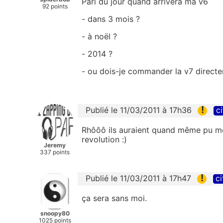
Pari du jour quand arrivera ma v6
92 points
- dans 3 mois ?
- à noël ?
- 2014 ?
- ou dois-je commander la v7 direct
!
Publié le 11/03/2011 à 17h36
ci
Rhôôô ils auraient quand même pu met
revolution :)
Jeremy
337 points
!
Publié le 11/03/2011 à 17h47
ci
ça sera sans moi.
snoopy80
1025 points