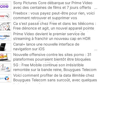
Sony Pictures Core débarque sur Prime Video
avec des centaines de films et 7 jours offerts
...
Freebox : vous payez peut-être pour rien, voici
comment retrouver et supprimer vos
abonnements TV oubliés
...
Ca s'est passé chez Free et dans les télécoms :
Free dénonce et agit, un nouvel appareil pointe
le bout de son nez chez des abonnés Freebox...
Prime Video devient le premier service de
...
streaming à franchir un nouveau cap en HDR
avec ce lancement
...
Canal+ lance une nouvelle interface de
navigation sur iOS
...
Nouvelle offensive contre les sites porno : 31
plateformes pourraient bientôt être bloquées
par Orange, Free, SFR et Bouygues
...
5G : Free Mobile continue son irrésistible
remontée sur la bande reine, Bouygues Telecom
plus que jamais sous pression
...
Voici comment profiter de la data illimitée chez
Bouygues Telecom sans surcoût, avec quelques
limites à connaître
...