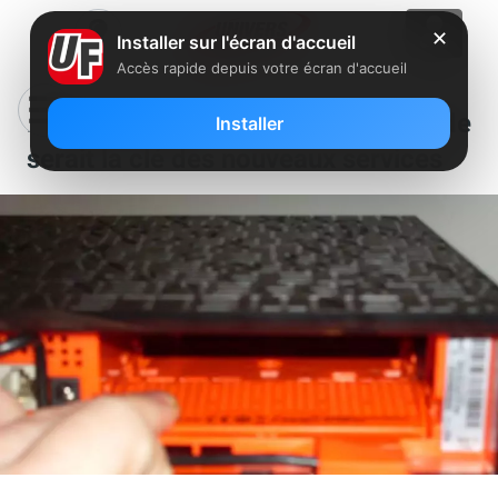
✕
Installer sur l'écran d'accueil
Accès rapide depuis votre écran d'accueil
Freebox Server : l’emplacement vide
Installer
serait la clé des nouveaux services