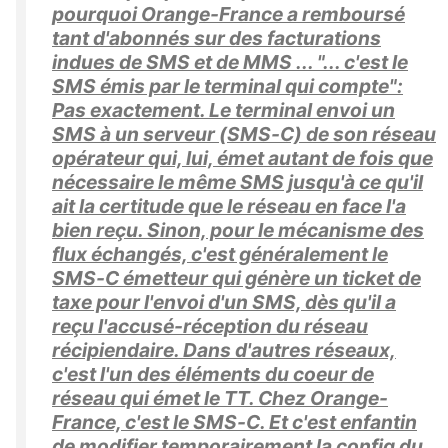
pourquoi Orange-France a remboursé
tant d'abonnés sur des facturations
indues de SMS et de MMS ... "... c'est le
SMS émis par le terminal qui compte":
Pas exactement. Le terminal envoi un
SMS à un serveur (SMS-C) de son réseau
opérateur qui, lui, émet autant de fois que
nécessaire le même SMS jusqu'à ce qu'il
ait la certitude que le réseau en face l'a
bien reçu. Sinon, pour le mécanisme des
flux échangés, c'est généralement le
SMS-C émetteur qui génère un ticket de
taxe pour l'envoi d'un SMS, dès qu'il a
reçu l'accusé-réception du réseau
récipiendaire. Dans d'autres réseaux,
c'est l'un des éléments du coeur de
réseau qui émet le TT. Chez Orange-
France, c'est le SMS-C. Et c'est enfantin
de modifier temporairement la config du