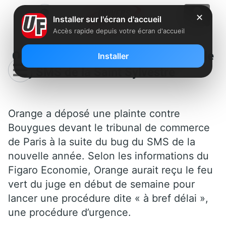
✕
Installer sur l'écran d'accueil
Accès rapide depuis votre écran d'accueil
Orange attaque Bouygues pour le
Installer
bug SMS de la Saint Sylvestre
Orange a déposé une plainte contre
Bouygues devant le tribunal de commerce
de Paris à la suite du bug du SMS de la
nouvelle année. Selon les informations du
Figaro Economie, Orange aurait reçu le feu
vert du juge en début de semaine pour
lancer une procédure dite « à bref délai »,
une procédure d’urgence.