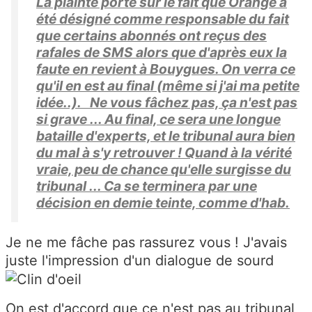
La plainte porte sur le fait que Orange a
été désigné comme responsable du fait
que certains abonnés ont reçus des
rafales de SMS alors que d'après eux la
faute en revient à Bouygues. On verra ce
qu'il en est au final (même si j'ai ma petite
idée..). Ne vous fâchez pas, ça n'est pas
si grave ... Au final, ce sera une longue
bataille d'experts, et le tribunal aura bien
du mal à s'y retrouver ! Quand à la vérité
vraie, peu de chance qu'elle surgisse du
tribunal ... Ca se terminera par une
décision en demie teinte, comme d'hab.
Je ne me fâche pas rassurez vous ! J'avais
juste l'impression d'un dialogue de sourd
On est d'accord que ce n'est pas au tribunal