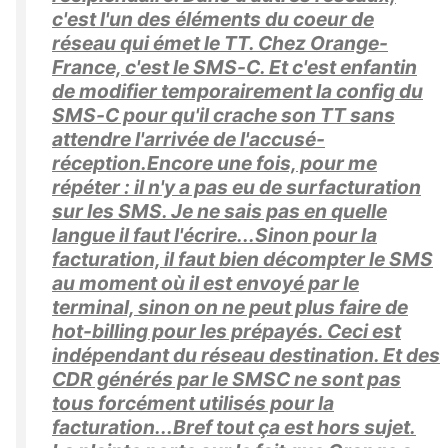
c'est l'un des éléments du coeur de
réseau qui émet le TT. Chez Orange-
France, c'est le SMS-C. Et c'est enfantin
de modifier temporairement la config du
SMS-C pour qu'il crache son TT sans
attendre l'arrivée de l'accusé-
réception.Encore une fois, pour me
répéter : il n'y a pas eu de surfacturation
sur les SMS. Je ne sais pas en quelle
langue il faut l'écrire...Sinon pour la
facturation, il faut bien décompter le SMS
au moment où il est envoyé par le
terminal, sinon on ne peut plus faire de
hot-billing pour les prépayés. Ceci est
indépendant du réseau destination. Et des
CDR générés par le SMSC ne sont pas
tous forcément utilisés pour la
facturation...Bref tout ça est hors sujet.