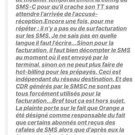
SMS-C pour qu'il crache son TT sans
attendre l'arrivée de l'accusé-
réception.Encore une fois, pour me
répéter : il n'y a pas eu de surfacturation
sur les SMS. Je ne sais pas en quelle
langue il faut l'écrire...Sinon pour la
facturation, il faut bien décompter le SMS
au moment où il est envoyé par le
terminal, sinon on ne peut plus faire de
hot-billing pour les prépayés. Ceci est
indépendant du réseau destination. Et des
CDR générés par le SMSC ne sont pas
tous forcément utilisés pour la
facturation...Bref tout ça est hors sujet.
La plainte porte sur le fait que Orange a
été désigné comme responsable du fait
que certains abonnés ont reçus des
rafales de SMS alors que d'après eux la