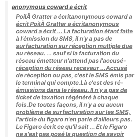
anonymous coward a écrit
PoilÃ Gratter a écritanonymous coward a
écrit PoilÃ Gratter a écritanonymous
coward a écrit ... La facturation étant faite
à l'émission du SMS, il n'y a pas de
surfacturation sur réception multiple due
au réseau. ... sauf si la facturation du
réseau émetteur n'attend pas l'accusé-
réception du réseau receveur ...Accusé
de réception ou pas, c'est le SMS émis par
le terminal qui compte.Là c'est des ré-
émissions dans le réseau. Il n'y a pas de
ticket de taxation régénéré à chaque
fois.De toutes façons, il n'y a eu aucun
problème de surfacturation sur les SMS,
l'article du figaro n'en parle d'ailleurs pas.
Le Figaro écrit ce qu'il sait ... Et le Figaro
ne s'est pas posé la question de savoir