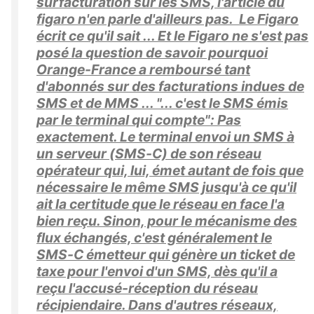
surfacturation sur les SMS, l'article du
figaro n'en parle d'ailleurs pas. Le Figaro
écrit ce qu'il sait ... Et le Figaro ne s'est pas
posé la question de savoir pourquoi
Orange-France a remboursé tant
d'abonnés sur des facturations indues de
SMS et de MMS ... "... c'est le SMS émis
par le terminal qui compte": Pas
exactement. Le terminal envoi un SMS à
un serveur (SMS-C) de son réseau
opérateur qui, lui, émet autant de fois que
nécessaire le même SMS jusqu'à ce qu'il
ait la certitude que le réseau en face l'a
bien reçu. Sinon, pour le mécanisme des
flux échangés, c'est généralement le
SMS-C émetteur qui génère un ticket de
taxe pour l'envoi d'un SMS, dès qu'il a
reçu l'accusé-réception du réseau
récipiendaire. Dans d'autres réseaux,