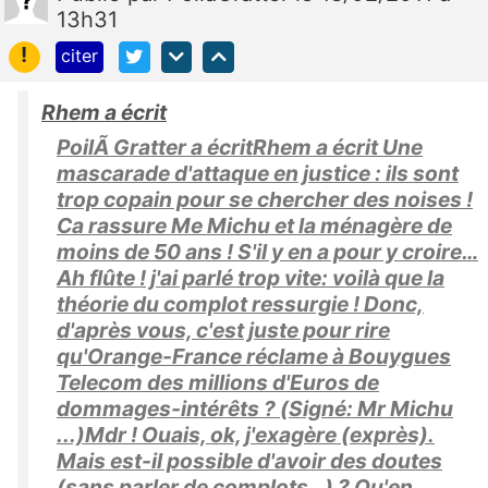
13h31
!
citer
Rhem a écrit
PoilÃ Gratter a écritRhem a écrit Une
mascarade d'attaque en justice : ils sont
trop copain pour se chercher des noises !
Ca rassure Me Michu et la ménagère de
moins de 50 ans ! S'il y en a pour y croire…
Ah flûte ! j'ai parlé trop vite: voilà que la
théorie du complot ressurgie ! Donc,
d'après vous, c'est juste pour rire
qu'Orange-France réclame à Bouygues
Telecom des millions d'Euros de
dommages-intérêts ? (Signé: Mr Michu
...)Mdr ! Ouais, ok, j'exagère (exprès).
Mais est-il possible d'avoir des doutes
(sans parler de complots…) ? Qu'en