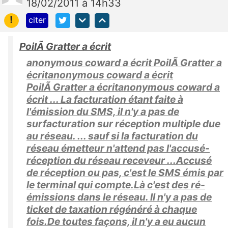
18/02/2011 à 14h33
!
citer
PoilÃ Gratter a écrit
anonymous coward a écrit PoilÃ Gratter a
écritanonymous coward a écrit
PoilÃ Gratter a écritanonymous coward a
écrit ... La facturation étant faite à
l'émission du SMS, il n'y a pas de
surfacturation sur réception multiple due
au réseau. ... sauf si la facturation du
réseau émetteur n'attend pas l'accusé-
réception du réseau receveur ...Accusé
de réception ou pas, c'est le SMS émis par
le terminal qui compte.Là c'est des ré-
émissions dans le réseau. Il n'y a pas de
ticket de taxation régénéré à chaque
fois.De toutes façons, il n'y a eu aucun