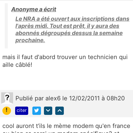
Anonyme a écrit
Le NRA a été ouvert aux inscriptions dans
l'après midi. Tout est prêt, il y aura des
abonnés dégroupés dessus la semaine
prochaine.
mais il faut d'abord trouver un technicien qui
aille câblé!
Publié
par
alex6
le 12/02/2011 à 08h20
!
citer
cool auront t'ils le mème modem qu'en france