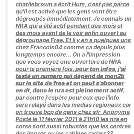
charliebrown a écrit Hum, c'est pas parce
qu'il est activé que les gens vont être
dégroupés immédiatement. Je connais un
NRA qui a été actif pendant des mois et
des mois avant de le voir enfin ouvert au
dégroupage Free. Et il y en a quelques uns
chez Francois04 comme ça depuis plus
longtemps encore... On a l'impression
que vous voyez une ouverture de NRA
pour la première fois.
pour ton infos, j'ai
testé un numero qui dépend de mon2b
sur le site de free et on peut s'abonner
en dt, donc le nra est pleinement actif.
par contre j'espère pour eux que l'info
sera relayé dans les medias regionaux car
on trouve bcp de gens chez sfr Anonyme
Posté le 11 février 2011 à 21h10 les nra en
corse sont aussi robustes que les centres
des impots ou les cabines radars??