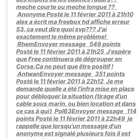
meche courte ou meche longue ??
Anonyme Posté le 11 février 2011 à 21h10
alex a écrit ma freebox hd affiche erreur
53. ca veut dire quoi svp??? J'ai
exactement le même problème!
RhemEnvoyer message 549 points
Posté le 11 février 2011 à 21h25 J'espère
que Free continuera de dégrouper en
Corse.Ca ne peut que être positif !
AntwanEnvoyer message 351 points
Posté le 11 février 2011 à 22h12 Je me
demande quelle a été l’infra mise en place
pour débloquer la situation (tirage d’un
cable sous marin, ou bien location et dans
ce cas à qui) Pol63Envoyer message 114
points Posté le 11 février 2011 à 22h49 je
rappelle que lorsqu'un message d'un
anonyme est signalé plusieurs fois il est