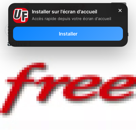
✕
Installer sur l'écran d'accueil
Accès rapide depuis votre écran d'accueil
Le premier NRA Corse de Free déjà
Installer
activé !