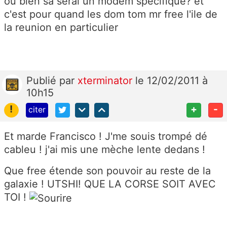
ou bien sa serai un modem spécifique? et
c'est pour quand les dom tom mr free l'ile de
la reunion en particulier
Publié
par
xterminator
le 12/02/2011 à
10h15
!
+
-
citer
Et marde Francisco ! J'me souis trompé dé
cableu ! j'ai mis une mèche lente dedans !
Que free étende son pouvoir au reste de la
galaxie ! UTSHI! QUE LA CORSE SOIT AVEC
TOI !