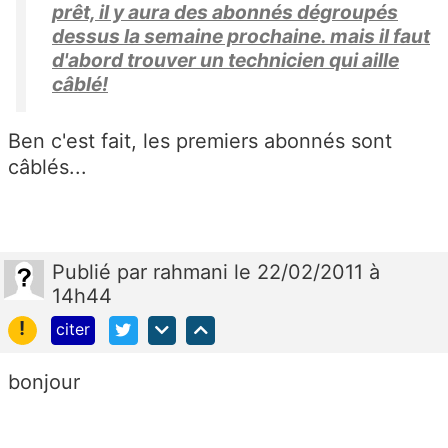
prêt, il y aura des abonnés dégroupés
dessus la semaine prochaine. mais il faut
d'abord trouver un technicien qui aille
câblé!
Ben c'est fait, les premiers abonnés sont
câblés...
Publié
par
rahmani
le 22/02/2011 à
14h44
!
citer
bonjour