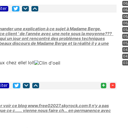
06
iter
06
06
06
emander une explication à ce sujet à Madame Berge.
05
e client ' de l'année avec une note sous la moyenne???
05
 qui un jour ont rencontré des problèmes techniques
05
beaux discours de Madame Berge et la réalité il y a une
04
04
x chez elle! lol!
03
+
-
iter
ler voir ce blog www.free02027.skyrock.com Il n'y a pas
ue ce c...... vienne nous faire ch... en permanence avec