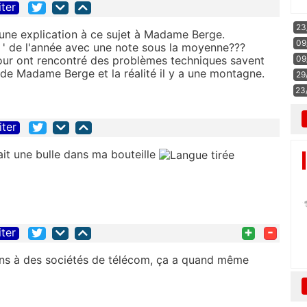
iter
23
 une explication à ce sujet à Madame Berge.
09
t ' de l'année avec une note sous la moyenne???
jour ont rencontré des problèmes techniques savent
09
 de Madame Berge et la réalité il y a une montagne.
29
23
iter
it une bulle dans ma bouteille
+
-
iter
ons à des sociétés de télécom, ça a quand même