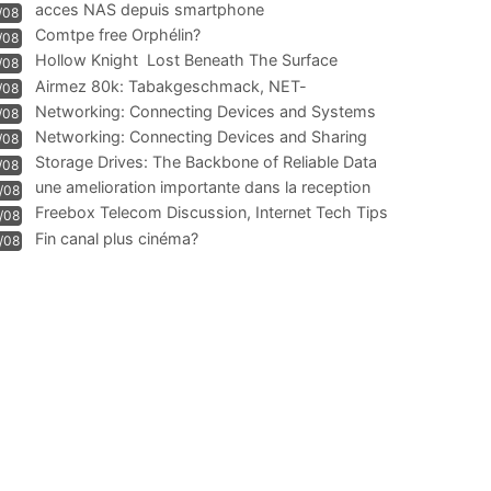
acces NAS depuis smartphone
/08
Comtpe free Orphélin?
/08
Hollow Knight  Lost Beneath The Surface
/08
Airmez 80k: Tabakgeschmack, NET-
/08
Technologie und Leistung im
Networking: Connecting Devices and Systems
/08
Networking: Connecting Devices and Sharing
/08
Information
Storage Drives: The Backbone of Reliable Data
/08
Management
une amelioration importante dans la reception
/08
WIFI
Freebox Telecom Discussion, Internet Tech Tips
/08
Communi
Fin canal plus cinéma?
/08