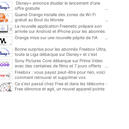
Disney+ annonce étudier le lancement d'une
offre gratuite
...
Quand Orange installe des zones de Wi-Fi
gratuit au Bout du Monde
...
La nouvelle application Freenetic prépare son
arrivée sur Android et iPhone pour les abonnés
Freebox, testez la
...
Orange mise sur une nouvelle pépite de l'IA
...
Bonne surprise pour les abonnés Freebox Ultra,
toute la Liga débarque sur Disney+ et c'est
inclus
...
Sony Pictures Core débarque sur Prime Video
avec des centaines de films et 7 jours offerts
...
Freebox : vous payez peut-être pour rien, voici
comment retrouver et supprimer vos
abonnements TV oubliés
...
Ca s'est passé chez Free et dans les télécoms :
Free dénonce et agit, un nouvel appareil pointe
le bout de son nez chez des abonnés Freebox...
...