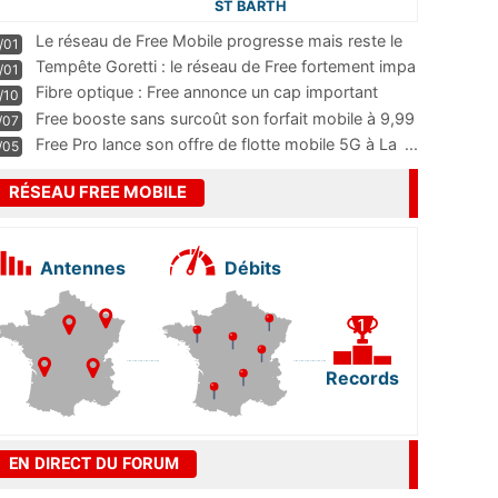
ST BARTH
Le réseau de Free Mobile progresse mais reste le
/01
m
...
Tempête Goretti : le réseau de Free fortement impa
/01
...
Fibre optique : Free annonce un cap important
/10
pass
...
Free booste sans surcoût son forfait mobile à 9,99
/07
...
Free Pro lance son offre de flotte mobile 5G à La
...
/05
RÉSEAU FREE MOBILE
Antennes
Débits
Records
EN DIRECT DU FORUM