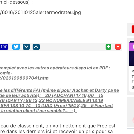
ien ci-dessous) :
/6016/20110125alertermodrateu.jpg
+
-
iter
omplet avec les autres opérateurs dispo ici en PDF :
R
nomie-
T
ent/0201098997041.htm
F
d
e les différents FAI (même si pour Auchan et Darty ça ne
rtie de leur activité): 20 (AUCHAN) 17 16,66 15
6 (DARTY) 86 13,33 NC NUMERICABLE 91 13,19
FR 138 10,74 10 ILIAD (Free) 194 8,25 5 Pourtant
la relation client il me semble?... ;-)
eau de classement, on voit nettement que Free est
re dans les derniers ici et recevoir un prix pour sa