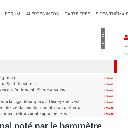
FORUM
ALERTES INFOS
CARTE FREE
SITES THÉMA-
PUBLICITÉ
Cr
 gratuite
Brèves
t au Bout du Monde
Brèves
ivée sur Android et iPhone pour les
Brèves
Brèves
oute la Liga débarque sur Disney+ et c’est
Brèves
 des centaines de films et 7 jours offerts
Brèves
 comment retrouver et supprimer vos
Brèves
mal noté par le baromètre