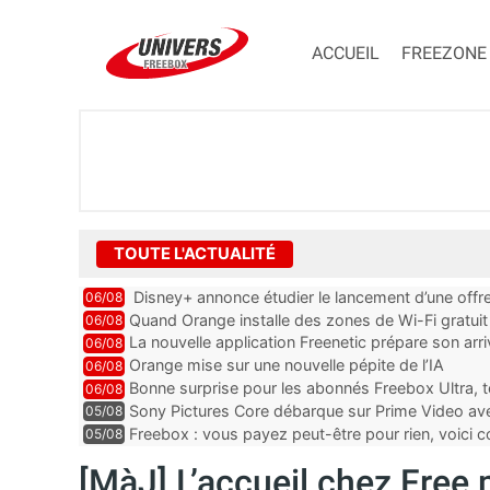
ACCUEIL
FREEZONE
TOUTE L'ACTUALITÉ
Disney+ annonce étudier le lancement d’une offre
06/08
Quand Orange installe des zones de Wi-Fi gratui
06/08
La nouvelle application Freenetic prépare son arr
06/08
abonnés Freebox, testez la
Orange mise sur une nouvelle pépite de l’IA
06/08
Bonne surprise pour les abonnés Freebox Ultra, t
06/08
inclus
Sony Pictures Core débarque sur Prime Video avec
05/08
Freebox : vous payez peut-être pour rien, voici
05/08
abonnements TV oubliés
[MàJ] L’accueil chez Free 