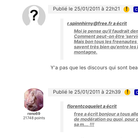
!
Publié le 25/01/2011 à 22h21
c
r.spinnhirny@free.fr a écrit
Moi je pense qu'il faudrait d
Comment peut-on être 'servic
Mais bon tous les freenautes
savent très bien qu'entre les 
montagne.
Y'a pas que les discours qui sont beau
!
Publié le 25/01/2011 à 22h39
c
florentcoquelet a écrit
reno69
free a écrit bonjour a tous al
21748 points
de modération ou quoi, pour q
sa m.... !!!