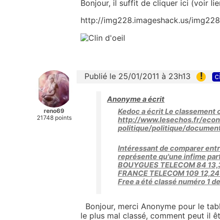
Bonjour, il suffit de cliquer ici (voir l
http://img228.imageshack.us/img228
!
Publié le 25/01/2011 à 23h13
c
Anonyme a écrit
reno69
Kedoc a écrit Le classement c
21748 points
http://www.lesechos.fr/eco
politique/politique/docum
Intéressant de comparer entr
représente qu'une infime pa
BOUYGUES TELECOM 84 13,3
FRANCE TELECOM 109 12,24 S
Free a été classé numéro 1 de 
Bonjour, merci Anonyme pour le tabl
le plus mal classé, comment peut il êt