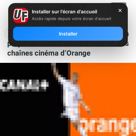
✕
Installer sur l'écran d'accueil
Accès rapide depuis votre écran d'accueil
Canal+ et Orange annoncent un
Installer
projet de fusion de TPS Star et des
chaînes cinéma d’Orange