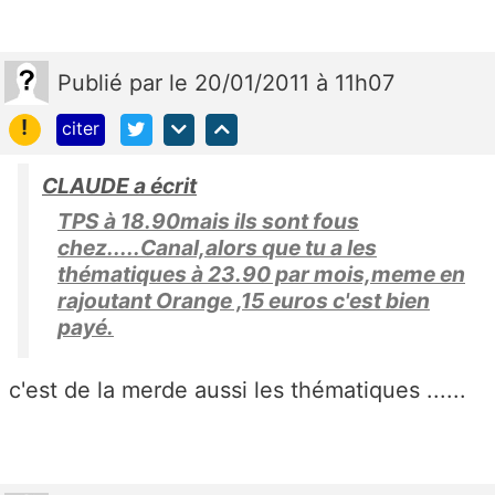
Publié
par
le 20/01/2011 à 11h07
!
citer
CLAUDE a écrit
TPS à 18.90mais ils sont fous
chez.....Canal,alors que tu a les
thématiques à 23.90 par mois,meme en
rajoutant Orange ,15 euros c'est bien
payé.
c'est de la merde aussi les thématiques ......