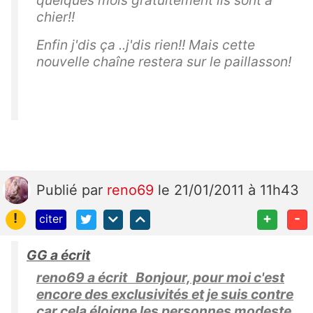
chier!!
Enfin j'dis ça ..j'dis rien!! Mais cette
nouvelle chaîne restera sur le paillasson!
Publié
par
reno69
le 21/01/2011 à 11h43
!
+
-
citer
GG a écrit
reno69 a écrit Bonjour, pour moi c'est
encore des exclusivités et je suis contre
car cela éloigne les personnes modeste