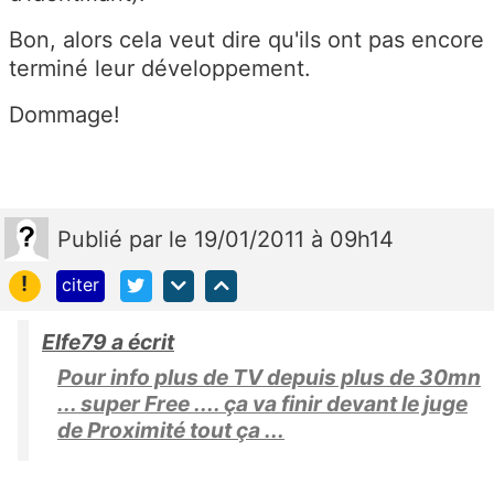
Bon, alors cela veut dire qu'ils ont pas encore
terminé leur développement.
Dommage!
Publié
par
le 19/01/2011 à 09h14
!
citer
Elfe79 a écrit
Pour info plus de TV depuis plus de 30mn
... super Free .... ça va finir devant le juge
de Proximité tout ça ...