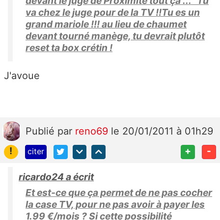
devant le juge de Proximité tout ça ... Tu
va chez le juge pour de la TV !!Tu es un
grand mariole !!! au lieu de chaumet
devant tourné manège, tu devrait plutôt
reset ta box crétin !
J'avoue
Publié
par
reno69
le 20/01/2011 à 01h29
!
+
-
citer
ricardo24 a écrit
Et est-ce que ça permet de ne pas cocher
la case TV, pour ne pas avoir à payer les
1.99 €/mois ? Si cette possibilité