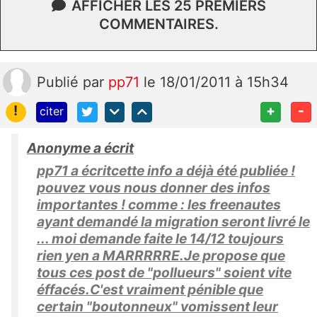
AFFICHER LES 25 PREMIERS
COMMENTAIRES.
Publié
par
pp71
le 18/01/2011 à 15h34
!
+
-
citer
Anonyme a écrit
pp71 a écritcette info a déjà été publiée !
pouvez vous nous donner des infos
importantes ! comme : les freenautes
ayant demandé la migration seront livré le
... moi demande faite le 14/12 toujours
rien yen a MARRRRRE.Je propose que
tous ces post de "pollueurs" soient vite
éffacés.C'est vraiment pénible que
certain "boutonneux" vomissent leur