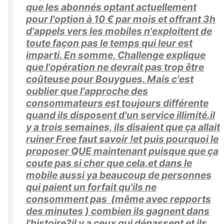
que les abonnés optant actuellement
pour l'option à 10 € par mois et offrant 3h
d'appels vers les mobiles n'exploitent de
toute façon pas le temps qui leur est
imparti. En somme, Challenge explique
que l'opération ne devrait pas trop être
coûteuse pour Bouygues. Mais c'est
oublier que l'approche des
consommateurs est toujours différente
quand ils disposent d'un service illimité.il
y a trois semaines, ils disaient que ça allait
ruiner Free faut savoir !et puis pourquoi le
proposer QUE maintenant puisque que ça
coute pas si cher que cela.et dans le
mobile aussi ya beaucoup de personnes
qui paient un forfait qu'ils ne
consomment pas (même avec repports
des minutes ) combien ils gagnent dans
l'histoire?il y a ceux qui dépassent et ils