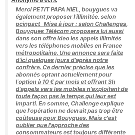
Merci PETIT PAPA NIEL, bouygues va
également proposer l'illimitée. selon
pcinpact Mise à jour : selon Challenges,
Bouygues Télécom proposera lui aussi
dans son offre Ideo les appels illimités
vers les téléphones mobiles en France
métropolitaine. Une annonce sera faite
d'ici quelques jours d'après notre
confrère. Ce dernier précise que les
abonnés optant actuellement pour
l'option à 10 € par mois et offrant 3h
d'appels vers les mobiles n'exploitent de
toute façon pas le temps qui leur est
imparti. En somme, Challenge explique
que l'opération ne devrait pas trop être
coûteuse pour Bouygues. Mais c'est
oublier que l'approche des
consommateurs est toujours différente