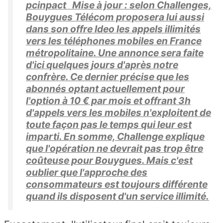
pcinpact Mise à jour : selon Challenges,
Bouygues Télécom proposera lui aussi
dans son offre Ideo les appels illimités
vers les téléphones mobiles en France
métropolitaine. Une annonce sera faite
d'ici quelques jours d'après notre
confrère. Ce dernier précise que les
abonnés optant actuellement pour
l'option à 10 € par mois et offrant 3h
d'appels vers les mobiles n'exploitent de
toute façon pas le temps qui leur est
imparti. En somme, Challenge explique
que l'opération ne devrait pas trop être
coûteuse pour Bouygues. Mais c'est
oublier que l'approche des
consommateurs est toujours différente
quand ils disposent d'un service illimité.