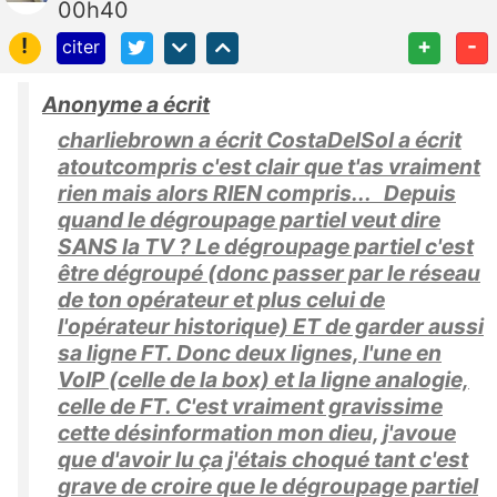
00h40
!
+
-
citer
Anonyme a écrit
charliebrown a écrit CostaDelSol a écrit
atoutcompris c'est clair que t'as vraiment
rien mais alors RIEN compris... Depuis
quand le dégroupage partiel veut dire
SANS la TV ? Le dégroupage partiel c'est
être dégroupé (donc passer par le réseau
de ton opérateur et plus celui de
l'opérateur historique) ET de garder aussi
sa ligne FT. Donc deux lignes, l'une en
VoIP (celle de la box) et la ligne analogie,
celle de FT. C'est vraiment gravissime
cette désinformation mon dieu, j'avoue
que d'avoir lu ça j'étais choqué tant c'est
grave de croire que le dégroupage partiel