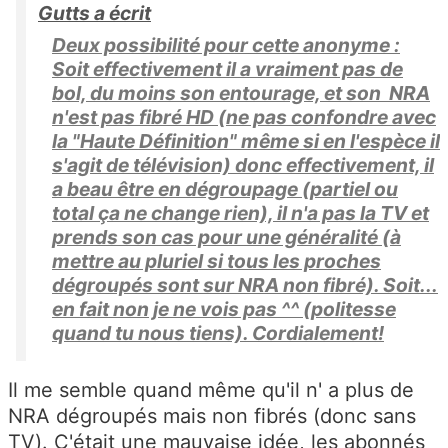
Gutts a écrit
Deux possibilité pour cette anonyme :
Soit effectivement il a vraiment pas de
bol, du moins son entourage, et son NRA
n'est pas fibré HD (ne pas confondre avec
la "Haute Définition" même si en l'espèce il
s'agit de télévision) donc effectivement, il
a beau être en dégroupage (partiel ou
total ça ne change rien), il n'a pas la TV et
prends son cas pour une généralité (à
mettre au pluriel si tous les proches
dégroupés sont sur NRA non fibré). Soit...
en fait non je ne vois pas ^^ (politesse
quand tu nous tiens). Cordialement!
Il me semble quand même qu'il n' a plus de
NRA dégroupés mais non fibrés (donc sans
TV). C'était une mauvaise idée, les abonnés