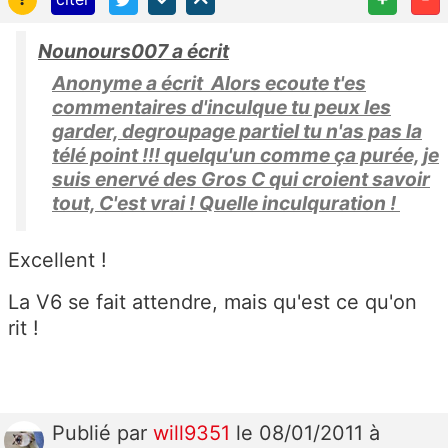
Nounours007 a écrit
Anonyme a écrit Alors ecoute t'es
commentaires d'inculque tu peux les
garder, degroupage partiel tu n'as pas la
télé point !!! quelqu'un comme ça purée, je
suis enervé des Gros C qui croient savoir
tout, C'est vrai ! Quelle inculquration !
Excellent !
La V6 se fait attendre, mais qu'est ce qu'on
rit !
Publié
par
will9351
le 08/01/2011 à