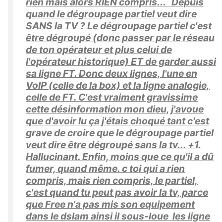
rien mais alors RIEN compris... Depuis
quand le dégroupage partiel veut dire
SANS la TV ? Le dégroupage partiel c'est
être dégroupé (donc passer par le réseau
de ton opérateur et plus celui de
l'opérateur historique) ET de garder aussi
sa ligne FT. Donc deux lignes, l'une en
VoIP (celle de la box) et la ligne analogie,
celle de FT. C'est vraiment gravissime
cette désinformation mon dieu, j'avoue
que d'avoir lu ça j'étais choqué tant c'est
grave de croire que le dégroupage partiel
veut dire être dégroupé sans la tv... +1.
Hallucinant. Enfin, moins que ce qu'il a dû
fumer, quand même. c toi qui a rien
compris, mais rien compris, le partiel,
c'est quand tu peut pas avoir la tv, parce
que Free n'a pas mis son equipement
dans le dslam ainsi il sous-loue les ligne