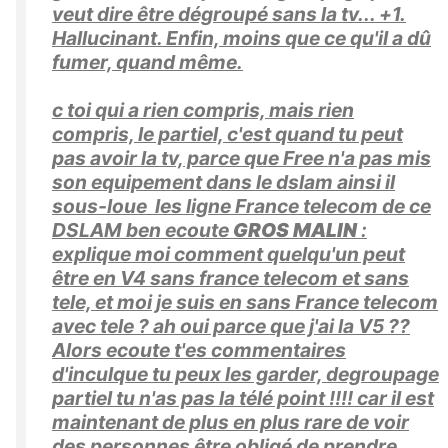
veut dire être dégroupé sans la tv... +1.
Hallucinant. Enfin, moins que ce qu'il a dû
fumer, quand même.
c toi qui a rien compris, mais rien
compris, le partiel, c'est quand tu peut
pas avoir la tv, parce que Free n'a pas mis
son equipement dans le dslam ainsi il
sous-loue les ligne France telecom de ce
DSLAM ben ecoute
GROS MALIN
:
explique moi comment quelqu'un peut
être en V4 sans france telecom et sans
tele, et moi je suis en sans France telecom
avec tele ? ah oui parce que j'ai la V5 ??
Alors ecoute t'es commentaires
d'inculque tu peux les garder, degroupage
partiel tu n'as pas la télé point !!!! car il est
maintenant de plus en plus rare de voir
des personnes être obligé de prendre