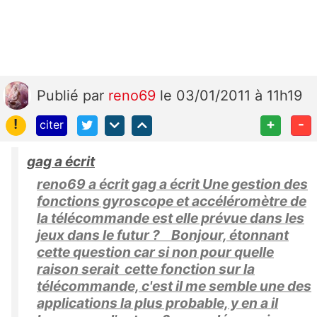
Publié
par
reno69
le 03/01/2011 à 11h19
!
+
-
citer
gag a écrit
reno69 a écrit gag a écrit Une gestion des
fonctions gyroscope et accéléromètre de
la télécommande est elle prévue dans les
jeux dans le futur ? Bonjour, étonnant
cette question car si non pour quelle
raison serait cette fonction sur la
télécommande, c'est il me semble une des
applications la plus probable, y en a il