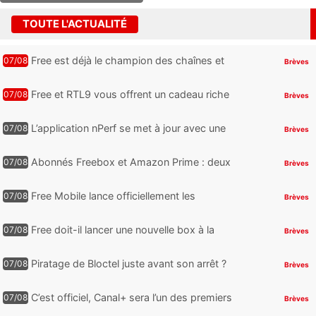
TOUTE L'ACTUALITÉ
Free est déjà le champion des chaînes et
07/08
Brèves
services TV, mais cette analyse révèle qu’il
reste encore au moin...
Free et RTL9 vous offrent un cadeau riche
07/08
Brèves
en sensations fortes, mais il faudra jouer
pour l’obtenir
L’application nPerf se met à jour avec une
07/08
Brèves
nouveauté qui intéressera les abonnés
Free Mobile, Orange, SFR ...
Abonnés Freebox et Amazon Prime : deux
07/08
Brèves
nouveaux jeux PC offerts à récupérer
Free Mobile lance officiellement les
07/08
Brèves
nouveaux Galaxy Z Fold8 et Z Flip8 de
Samsung avec des promos et des
Free doit-il lancer une nouvelle box à la
07/08
Brèves
cadeaux
place de la Freebox Révolution ?
Piratage de Bloctel juste avant son arrêt ?
07/08
Brèves
Jusqu’à 3 millions de numéros de
téléphone auraient fuité
C’est officiel, Canal+ sera l’un des premiers
07/08
Brèves
à proposer des contenus compatibles