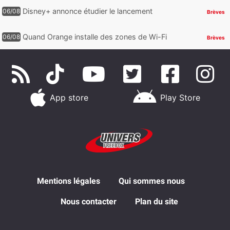
Dolby Vision 2
Disney+ annonce étudier le lancement
06/08
Brèves
d’une offre gratuite
Quand Orange installe des zones de Wi-Fi
06/08
Brèves
gratuit au Bout du Monde
App store
Play Store
Mentions légales
Qui sommes nous
Nous contacter
Plan du site