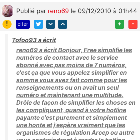
Publié
par
reno69
le 09/12/2010 à 01h44
!
+
-
citer
Tofoo93 a écrit
reno69 a écrit Bonjour, Free simplifie les
numéros de contact avec le service
abonné avec pas moins de 7 numéros,
c'est ça que vous appelez simplifier en
somme vous avez fait comme pour les
renseignements ou on avait un seul
numéro et maintenant une multitude.
Drôle de façon de simplifier les choses en
les compliquant, quand à votre hotline
payante c'est purement et simplement
une honte et j'espère vraiment que les
organismes de régulation Arcep ou autre
vous contraindront à rendre la hotline