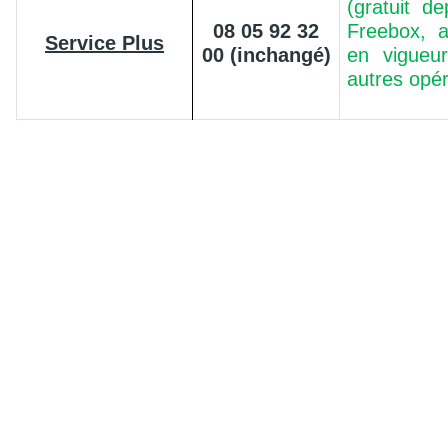
(gratuit d
08 05 92 32
Freebox, a
Service Plus
00 (inchangé)
en vigueur
autres opé