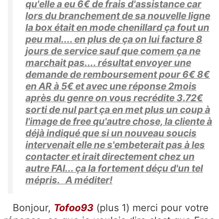
qu'elle a eu 6€ de frais d'assistance car
lors du branchement de sa nouvelle ligne
la box était en mode chenillard ça fout un
peu mal.... en plus de ça on lui facture 8
jours de service sauf que comem ça ne
marchait pas.... résultat envoyer une
demande de remboursement pour 6€ 8€
en AR à 5€ et avec une réponse 2mois
après du genre on vous recrédite 3.72€
sorti de nul part ça en met plus un coup à
l'image de free qu'autre chose, la cliente à
déjà indiqué que si un nouveau soucis
intervenait elle ne s'embeterait pas à les
contacter et irait directement chez un
autre FAI... ça la fortement déçu d'un tel
mépris. A méditer!
Bonjour,
Tofoo93
(plus 1) merci pour votre