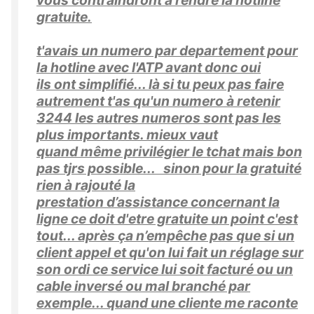
gratuite.
t'avais un numero par departement pour
la hotline avec l'ATP avant donc oui
ils ont simplifié... là si tu peux pas faire
autrement t'as qu'un numero à retenir
3244 les autres numeros sont pas les
plus importants. mieux vaut
quand même privilégier le tchat mais bon
pas tjrs possible... sinon pour la gratuité
rien à rajouté la
prestation d’assistance concernant la
ligne ce doit d'etre gratuite un point c'est
tout... après ça n’empêche pas que si un
client appel et qu'on lui fait un réglage sur
son ordi ce service lui soit facturé ou un
cable inversé ou mal branché par
exemple... quand une cliente me raconte