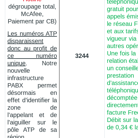
téléphoniqu
dégroupage total,
gratuit pour
McAfee,
appels émi
Paiement par CB)
le réseau 
et aux tarif
Les numéros ATP
vigueur via
disparaissent
autres opér
donc au profit de
Une fois la
ce numéro
3244
relation ét
unique
. Notre
un conseille
nouvelle
prestation
infrastructure
d’assistanc
PABX permet
téléphoniq
désormais en
décomptée
effet d’identifier la
directement
zone de
facture Fr
l’appelant et de
Débit sur l
l’aiguiller sur le
de 0,34 € l
pôle ATP de sa
région.