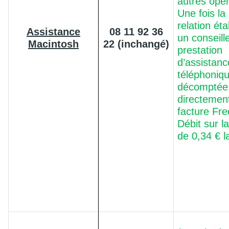
autres opér
Une fois la
relation ét
Assistance
08 11 92 36
un conseille
Macintosh
22 (inchangé)
prestation
d’assistanc
téléphoniq
décomptée
directement
facture Fr
Débit sur l
de 0,34 € l