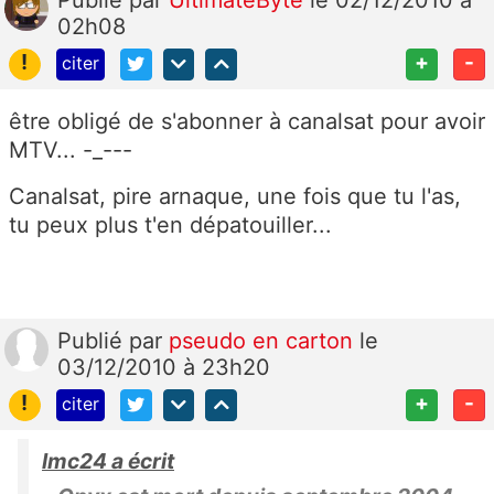
Publié
par
UltimateByte
le 02/12/2010 à
02h08
!
+
-
citer
être obligé de s'abonner à canalsat pour avoir
MTV... -_---
Canalsat, pire arnaque, une fois que tu l'as,
tu peux plus t'en dépatouiller...
Publié
par
pseudo en carton
le
03/12/2010 à 23h20
!
+
-
citer
lmc24 a écrit