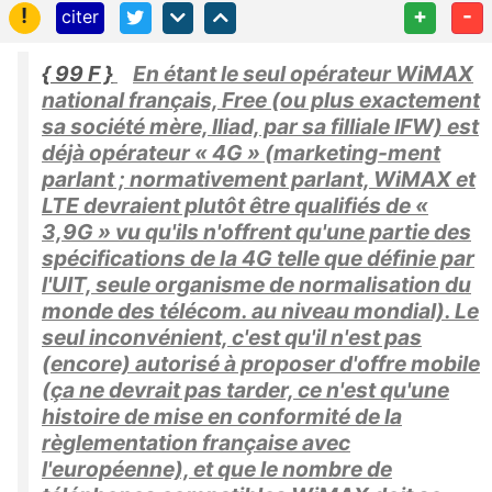
!
+
-
citer
{ 99 F }
En étant le seul opérateur WiMAX
national français, Free (ou plus exactement
sa société mère, Iliad, par sa filliale IFW) est
déjà opérateur « 4G » (marketing-ment
parlant ; normativement parlant, WiMAX et
LTE devraient plutôt être qualifiés de «
3,9G » vu qu'ils n'offrent qu'une partie des
spécifications de la 4G telle que définie par
l'UIT, seule organisme de normalisation du
monde des télécom. au niveau mondial). Le
seul inconvénient, c'est qu'il n'est pas
(encore) autorisé à proposer d'offre mobile
(ça ne devrait pas tarder, ce n'est qu'une
histoire de mise en conformité de la
règlementation française avec
l'européenne), et que le nombre de