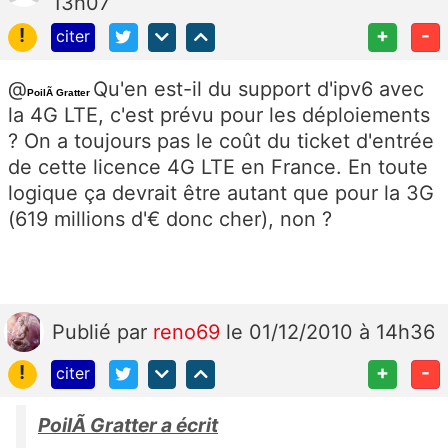
13h07
!
+
-
citer
@
Qu'en est-il du support d'ipv6 avec
PoilÃ Gratter
la 4G LTE, c'est prévu pour les déploiements
? On a toujours pas le coût du ticket d'entrée
de cette licence 4G LTE en France. En toute
logique ça devrait être autant que pour la 3G
(619 millions d'€ donc cher), non ?
Publié
par
reno69
le 01/12/2010 à 14h36
!
+
-
citer
PoilÃ Gratter a écrit