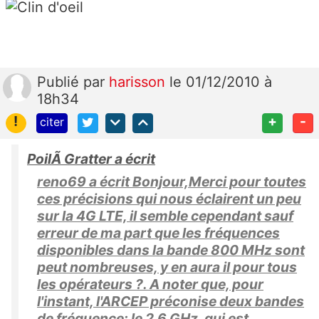
Publié
par
harisson
le 01/12/2010 à
18h34
!
+
-
citer
PoilÃ Gratter a écrit
reno69 a écrit Bonjour,Merci pour toutes
ces précisions qui nous éclairent un peu
sur la 4G LTE, il semble cependant sauf
erreur de ma part que les fréquences
disponibles dans la bande 800 MHz sont
peut nombreuses, y en aura il pour tous
les opérateurs ?. A noter que, pour
l'instant, l'ARCEP préconise deux bandes
de fréquence: le 2,6 GHz, qui est