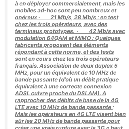
à en déployer commercialement, mais les
mobiles ad-hoc sont peu nombreux et
onéreux · 21 Mb/s, 28 Mb/s : en test
chez les trois opérateurs, avec des
terminaux prototypes. · 42 Mb/s avec
modulation 64QAM et MIMO : Quelques
fabricants proposent des éléments
répondant à cette norme, et des tests
sont en cours chez les trois opérateurs
français. Association de deux duplex 5
MHz, pour un équivalent de 10 MHz de
bande passante (d’où un débit pratique
équivalent à une correcte connexion
ADSL cuivre proche du DSLAM). A
rapprocher des débits de base de la 4G
LTE avec 10 MHz de bande passante ;
Mais les opérateurs en 4G LTE visent bien
sûr les 20 MHz de bande passante pour
créer une vraie rupture avec la 3G « haut