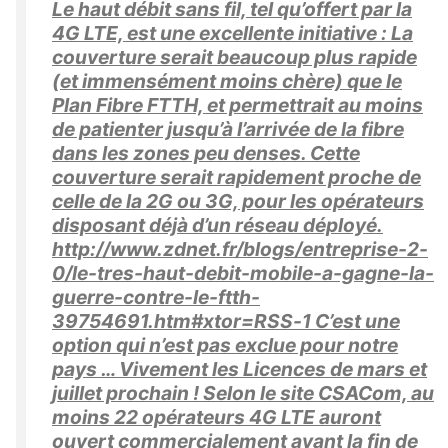
Le haut débit sans fil, tel qu’offert par la
4G LTE, est une excellente initiative : La
couverture serait beaucoup plus rapide
(et immensément moins chère) que le
Plan Fibre FTTH, et permettrait au moins
de patienter jusqu’à l’arrivée de la fibre
dans les zones peu denses. Cette
couverture serait rapidement proche de
celle de la 2G ou 3G, pour les opérateurs
disposant déjà d’un réseau déployé.
http://www.zdnet.fr/blogs/entreprise-2-
0/le-tres-haut-debit-mobile-a-gagne-la-
guerre-contre-le-ftth-
39754691.htm#xtor=RSS-1 C’est une
option qui n’est pas exclue pour notre
pays … Vivement les Licences de mars et
juillet prochain ! Selon le site CSACom, au
moins 22 opérateurs 4G LTE auront
ouvert commercialement avant la fin de