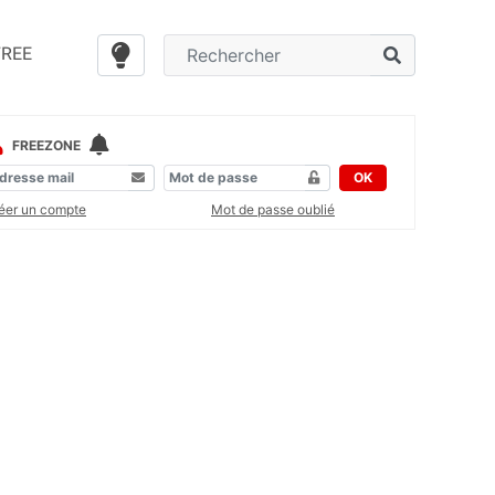
FREE
FREEZONE
OK
éer un compte
Mot de passe oublié