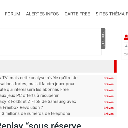
FORUM
ALERTES INFOS
CARTE FREE
SITES THÉMA-
PUBLICITÉ
Cr
TV, mais cette analyse révèle qu’il reste
Brèves
ations fortes, mais il faudra jouer pour
Brèves
uté qui intéressera les abonnés Free
Brèves
x jeux PC offerts à récupérer
Brèves
laxy Z Fold8 et Z Flip8 de Samsung avec
Brèves
 la Freebox Révolution ?
Brèves
’à 3 millions de numéros de téléphone
Brèves
eplay “sous réserve