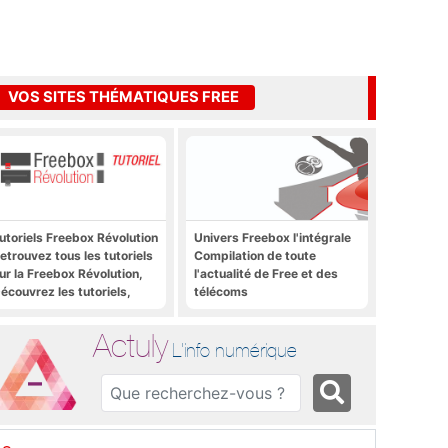
VOS SITES THÉMATIQUES FREE
utoriels Freebox Révolution
Univers Freebox l'intégrale
etrouvez tous les tutoriels
Compilation de toute
ur la Freebox Révolution,
l'actualité de Free et des
écouvrez les tutoriels,
télécoms
rucs et astuces pour la
reebox Révolution,
Actuly
reebox Server, Freebox
L'info numérique
layer