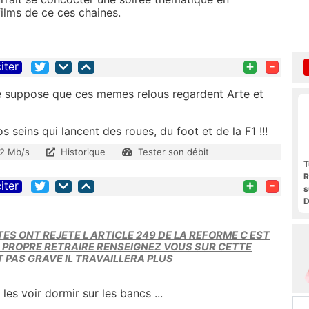
films de ce ces chaines.
+
-
iter
 Je suppose que ces memes relous regardent Arte et
s seins qui lancent des roues, du foot et de la F1 !!!
2 Mb/s
Historique
Tester son débit
T
R
+
-
iter
s
D
t
F
ES ONT REJETE L ARTICLE 249 DE LA REFORME C EST
F
R PROPRE RETRAIRE RENSEIGNEZ VOUS SUR CETTE
P
ST PAS GRAVE IL TRAVAILLERA PLUS
à les voir dormir sur les bancs ...