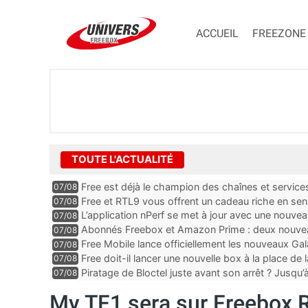
ACCUEIL
FREEZONE
TOUTE L'ACTUALITÉ
Free est déjà le champion des chaînes et services 
07/08
encore au moin...
Free et RTL9 vous offrent un cadeau riche en sens
07/08
l’obtenir
L’application nPerf se met à jour avec une nouvea
07/08
Mobile, Orange, SFR ...
Abonnés Freebox et Amazon Prime : deux nouveau
07/08
Free Mobile lance officiellement les nouveaux Ga
07/08
des promos et des cadeaux
Free doit-il lancer une nouvelle box à la place de
07/08
Piratage de Bloctel juste avant son arrêt ? Jusqu
07/08
auraient fuité
My TF1 sera sur Freebox R