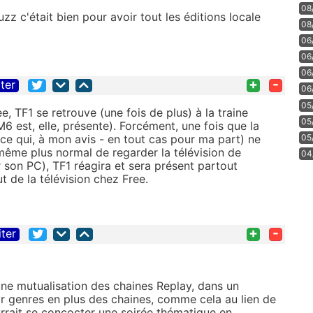
08
luzz c'était bien pour avoir tout les éditions locale
08
06
06
06
+
-
iter
06
05
ee, TF1 se retrouve (une fois de plus) à la traine
05
6 est, elle, présente). Forcément, une fois que la
(ce qui, à mon avis - en tout cas pour ma part) ne
05
même plus normal de regarder la télévision de
04
ur son PC), TF1 réagira et sera présent partout
t de la télévision chez Free.
+
-
iter
 une mutualisation des chaines Replay, dans un
ar genres en plus des chaines, comme cela au lien de
rrait se concocter une soirée thématique en