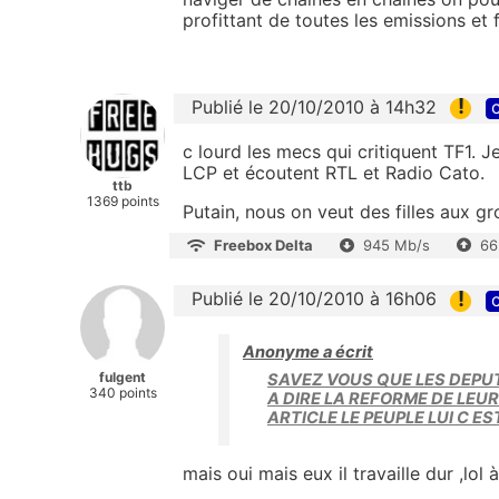
profittant de toutes les emissions et 
!
Publié le 20/10/2010 à 14h32
c
c lourd les mecs qui critiquent TF1.
LCP et écoutent RTL et Radio Cato.
ttb
1369 points
Putain, nous on veut des filles aux gro
Freebox Delta
945 Mb/s
66
!
Publié le 20/10/2010 à 16h06
c
Anonyme a écrit
fulgent
SAVEZ VOUS QUE LES DEPUT
340 points
A DIRE LA REFORME DE LEU
ARTICLE LE PEUPLE LUI C E
mais oui mais eux il travaille dur ,lol 