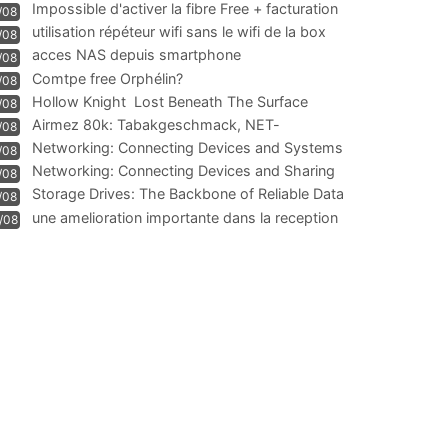
Impossible d'activer la fibre Free + facturation
/08
résiliation
utilisation répéteur wifi sans le wifi de la box
/08
acces NAS depuis smartphone
/08
Comtpe free Orphélin?
/08
Hollow Knight  Lost Beneath The Surface
/08
Airmez 80k: Tabakgeschmack, NET-
/08
Technologie und Leistung im
Networking: Connecting Devices and Systems
/08
Networking: Connecting Devices and Sharing
/08
Information
Storage Drives: The Backbone of Reliable Data
/08
Management
une amelioration importante dans la reception
/08
WIFI