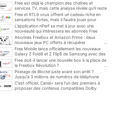
Free est déjà le champion des chaînes et
services TV, mais cette analyse révèle qu'il reste
encore au moins 141 ajouts possibles
...
Free et RTL9 vous offrent un cadeau riche en
sensations fortes, mais il faudra jouer pour
l'obtenir
...
L'application nPerf se met à jour avec une
nouveauté qui intéressera les abonnés Free
Mobile, Orange, SFR et Bouygues Telecom
...
Abonnés Freebox et Amazon Prime : deux
nouveaux jeux PC offerts à récupérer
...
Free Mobile lance officiellement les nouveaux
Galaxy Z Fold8 et Z Flip8 de Samsung avec des
promos et des cadeaux
...
Free doit-il lancer une nouvelle box à la place de
la Freebox Révolution ?
...
Piratage de Bloctel juste avant son arrêt ?
Jusqu'à 3 millions de numéros de téléphone
auraient fuité
...
C'est officiel, Canal+ sera l'un des premiers à
proposer des contenus compatibles Dolby
Vision 2
...