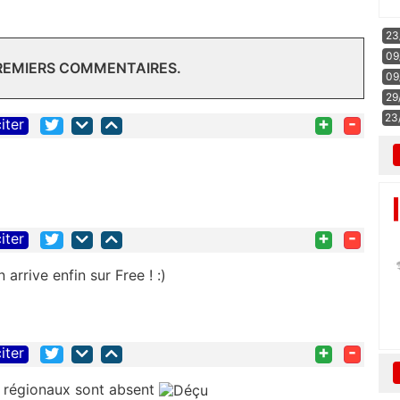
23
09
PREMIERS COMMENTAIRES.
09
29
23
+
-
iter
+
-
iter
 arrive enfin sur Free ! :)
+
-
iter
JT régionaux sont absent