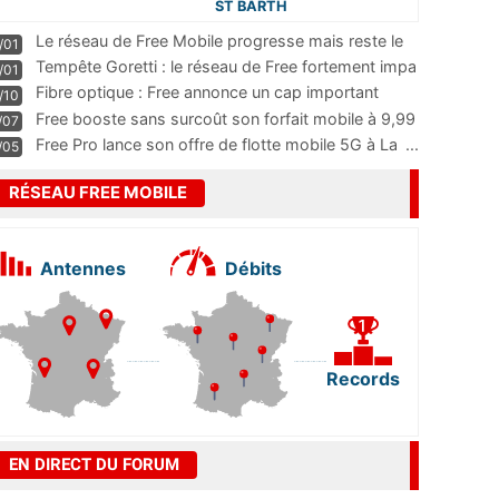
ST BARTH
Le réseau de Free Mobile progresse mais reste le
/01
m
...
Tempête Goretti : le réseau de Free fortement impa
/01
...
Fibre optique : Free annonce un cap important
/10
pass
...
Free booste sans surcoût son forfait mobile à 9,99
/07
...
Free Pro lance son offre de flotte mobile 5G à La
...
/05
RÉSEAU FREE MOBILE
Antennes
Débits
Records
EN DIRECT DU FORUM