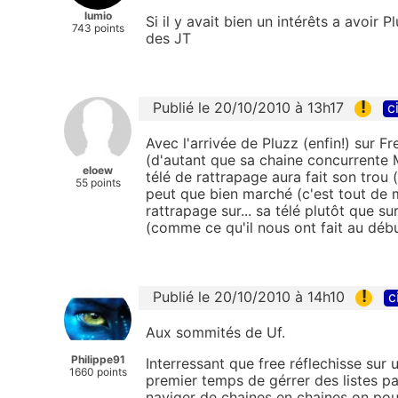
lumio
Si il y avait bien un intérêts a avoir P
743 points
des JT
!
Publié le 20/10/2010 à 13h17
c
Avec l'arrivée de Pluzz (enfin!) sur Fr
(d'autant que sa chaine concurrente M
eloew
télé de rattrapage aura fait son trou 
55 points
peut que bien marché (c'est tout de 
rattrapage sur... sa télé plutôt que s
(comme ce qu'il nous ont fait au débu
!
Publié le 20/10/2010 à 14h10
c
Aux sommités de Uf.
Philippe91
Interressant que free réflechisse sur
1660 points
premier temps de gérrer des listes p
naviger de chaines en chaines on pou