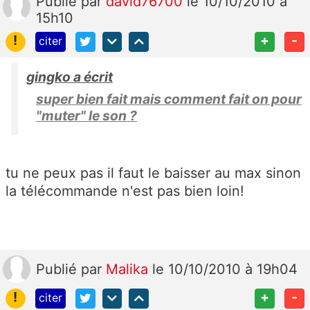
Publié
par
david76700
le 10/10/2010 à
15h10
!
+
-
citer
gingko a écrit
super bien fait mais comment fait on pour
"muter" le son ?
tu ne peux pas il faut le baisser au max sinon
la télécommande n'est pas bien loin!
Publié
par
Malika
le 10/10/2010 à 19h04
!
+
-
citer