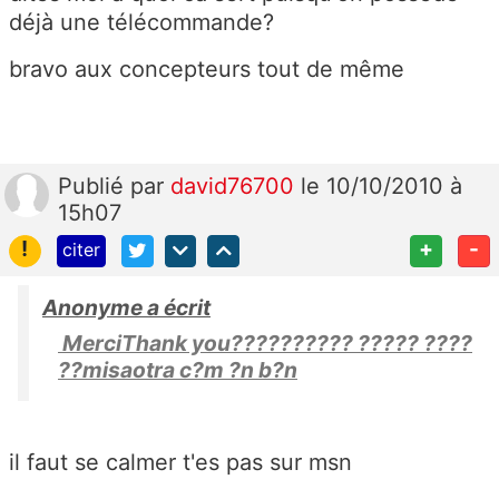
déjà une télécommande?
bravo aux concepteurs tout de même
Publié
par
david76700
le 10/10/2010 à
15h07
!
+
-
citer
Anonyme a écrit
MerciThank you?????????? ????? ????
??misaotra c?m ?n b?n
il faut se calmer t'es pas sur msn