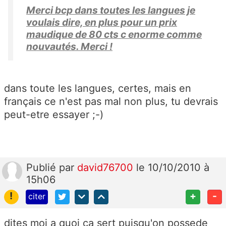
Merci bcp dans toutes les langues je
voulais dire, en plus pour un prix
maudique de 80 cts c enorme comme
nouvautés. Merci !
dans toute les langues, certes, mais en
français ce n'est pas mal non plus, tu devrais
peut-etre essayer ;-)
Publié
par
david76700
le 10/10/2010 à
15h06
!
+
-
citer
dites moi a quoi ca sert puisqu'on possede