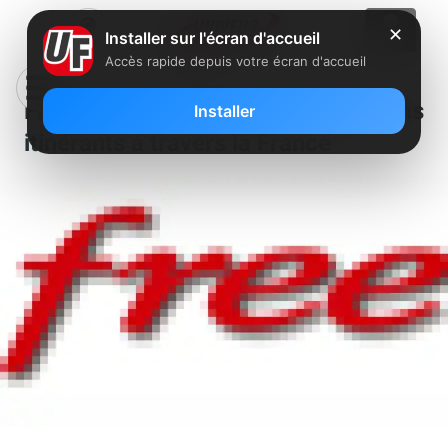
✕
Installer sur l'écran d'accueil
Accès rapide depuis votre écran d'accueil
Free recherche plusieurs techniciens
Installer
itinérants à travers la France