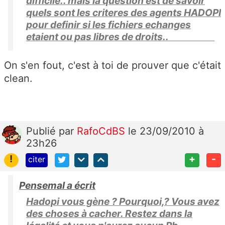
difficile.. mais la question est de savoir
quels sont les criteres des agents HADOPI
pour definir si les fichiers echanges
etaient ou pas libres de droits..
On s'en fout, c'est à toi de prouver que c'était
clean.
Publié
par
RafoCdBS
le 23/09/2010 à
23h26
!
+
-
citer
Pensemal a écrit
Hadopi vous gène ? Pourquoi,? Vous avez
des choses à cacher. Restez dans la