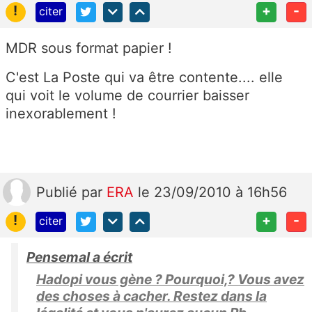
!
+
-
citer
MDR sous format papier !
C'est La Poste qui va être contente.... elle
qui voit le volume de courrier baisser
inexorablement !
Publié
par
ERA
le 23/09/2010 à 16h56
!
+
-
citer
Pensemal a écrit
Hadopi vous gène ? Pourquoi,? Vous avez
des choses à cacher. Restez dans la