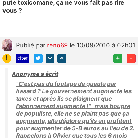
pute toxicomane, ça ne vous fait pas rire
vous ?
Publié
par
reno69
le 10/09/2010 à 02h01
!
+
-
citer
Anonyme a écrit
"C'est pas du foutage de gueule par
hasard ? Le gouvernement augmente les
taxes et après ils se plaignent que
l'abonnement augmente !" mais bougre
de populiste, elle ne se plaint pas que ça
augmente, elle déplore qu'ils en profitent
pour augmenter de 5-8 euros au lieu de 2.
Rappelons à Olivier que tous les 6 mois