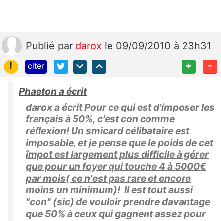
Publié
par
darox
le 09/09/2010 à 23h31
!
+
-
citer
Phaeton a écrit
darox a écrit Pour ce qui est d'imposer les
français à 50%, c'est con comme
réflexion! Un smicard célibataire est
imposable, et je pense que le poids de cet
împot est largement plus difficile à gérer
que pour un foyer qui touche 4 à 5000€
par mois( ce n'est pas rare et encore
moins un minimum)! Il est tout aussi
"con" (sic) de vouloir prendre davantage
que 50% à ceux qui gagnent assez pour