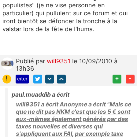
populistes" (je ne vise personne en
particulier) qui pullulent sur ce forum et qui
iront bientôt se défoncer la tronche à la
valstar lors de la fête de l'huma.
Publié
par
will9351
le 10/09/2010 à
13h36
!
+
-
citer
paul.muaddib a écrit
will9351 a écrit Anonyme a écrit "Mais ce
que ne dit pas NKM c'est que les 5 € sont
eux-mêmes également générés par des
taxes nouvelles et diverses qui
s'appliquent aux FAI, par exemple taxe