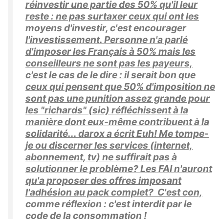
réinvestir une partie des 50% qu'il leur
reste : ne pas surtaxer ceux qui ont les
moyens d'investir, c'est encourager
l'investissement. Personne n'a parlé
d'imposer les Français à 50% mais les
conseilleurs ne sont pas les payeurs,
c'est le cas de le dire : il serait bon que
ceux qui pensent que 50% d'imposition ne
sont pas une punition assez grande pour
les "richards" (sic) réfléchissent à la
manière dont eux-même contribuent à la
solidarité... darox a écrit Euh! Me tompe-
je ou discerner les services (internet,
abonnement, tv) ne suffirait pas à
solutionner le problème? Les FAI n'auront
qu'a proposer des offres imposant
l'adhésion au pack complet? C'est con,
comme réflexion : c'est interdit par le
code de la consommation !