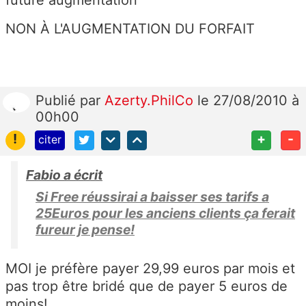
future augmentation
NON À L'AUGMENTATION DU FORFAIT
Publié
par
Azerty.PhilCo
le 27/08/2010 à
00h00
!
+
-
citer
Fabio a écrit
Si Free réussirai a baisser ses tarifs a
25Euros pour les anciens clients ça ferait
fureur je pense!
MOI je préfère payer 29,99 euros par mois et
pas trop être bridé que de payer 5 euros de
moins!