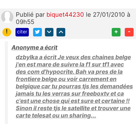
Publié
par
biquet44230
le 27/01/2010 à
09h55
!
+
-
citer
Anonyme a écrit
dzbylka a écrit Je veux des chaines belge
j'en est mare de suivre la f1 sur tf1 avec
des com d'hypocrite. Bah va pres de la
frontiere belge ou voir carrement en
belgique car tu pourras tjs les demandées
jamais tu les verras sur freeboxtv et ca
c'est une chose qui est sure et certaine !!
Sinon il reste tjs le satellite et trouver une
carte telesat ou un sharing...