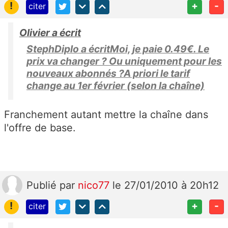
!
+
-
citer
Olivier a écrit
StephDiplo a écritMoi, je paie 0.49€. Le
prix va changer ? Ou uniquement pour les
nouveaux abonnés ?A priori le tarif
change au 1er février (selon la chaîne)
Franchement autant mettre la chaîne dans
l'offre de base.
Publié
par
nico77
le 27/01/2010 à 20h12
!
+
-
citer