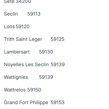
Sète
34200
Seclin
59113
Loos
59120
Trith Saint Leger
59125
Lambersart
59130
Noyelles Les Seclin
59139
Wattignies
59139
Wattrelos
59150
Grand Fort Philippe
59153