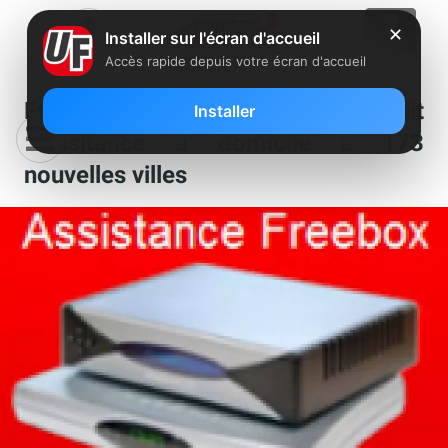
✕
Installer sur l'écran d'accueil
Accès rapide depuis votre écran d'accueil
Free étend son service gratuit
Installer
d’assitance à domicile à 173
nouvelles villes