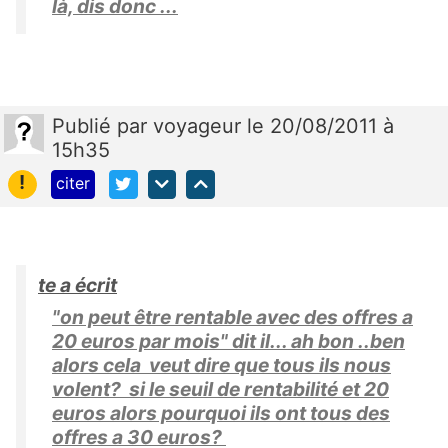
là, dis donc ...
Publié
par
voyageur
le 20/08/2011 à
15h35
!
citer
te a écrit
"on peut être rentable avec des offres a
20 euros par mois" dit il... ah bon ..ben
alors cela veut dire que tous ils nous
volent? si le seuil de rentabilité et 20
euros alors pourquoi ils ont tous des
offres a 30 euros?