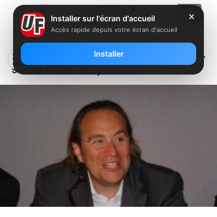
✕
Installer sur l'écran d'accueil
Accès rapide depuis votre écran d'accueil
Free estime que le forfait ADSL
Installer
social à 20€ est possible