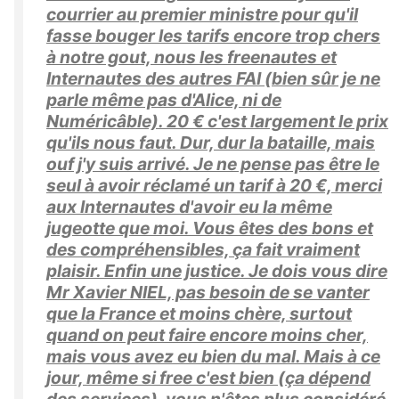
courrier au premier ministre pour qu'il
fasse bouger les tarifs encore trop chers
à notre gout, nous les freenautes et
Internautes des autres FAI (bien sûr je ne
parle même pas d'Alice, ni de
Numéricâble). 20 € c'est largement le prix
qu'ils nous faut. Dur, dur la bataille, mais
ouf j'y suis arrivé. Je ne pense pas être le
seul à avoir réclamé un tarif à 20 €, merci
aux Internautes d'avoir eu la même
jugeotte que moi. Vous êtes des bons et
des compréhensibles, ça fait vraiment
plaisir. Enfin une justice. Je dois vous dire
Mr Xavier NIEL, pas besoin de se vanter
que la France et moins chère, surtout
quand on peut faire encore moins cher,
mais vous avez eu bien du mal. Mais à ce
jour, même si free c'est bien (ça dépend