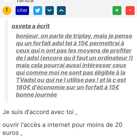
19h09
!
+
-
citer
osveta a écrit
bonjour, on parle de triplay, mais je pense
qu un forfait adsl tel à 15€ permettrai à
ceux qui n ont pas les moyens de profiter
de l adsl (encore qu il faut un ordinateur !)
mais cela pourrai aussi intéresser ceux
qui comme moi ne sont pas éligible à la
TVadsl ou qui ne l utilise pas ! et là c est
180€ d'économie sur un forfait à 15€
bonne journée
Je suis d'accord avec toi ,
ouvrir l'accès a internet pour moins de 20
euros ,