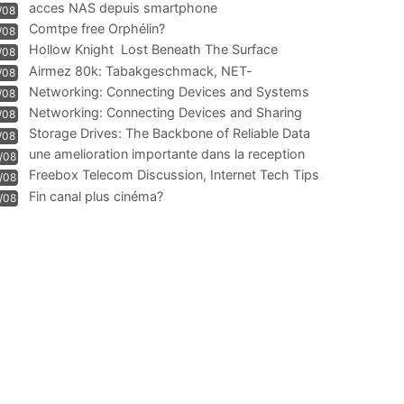
acces NAS depuis smartphone
/08
Comtpe free Orphélin?
/08
Hollow Knight  Lost Beneath The Surface
/08
Airmez 80k: Tabakgeschmack, NET-
/08
Technologie und Leistung im
Networking: Connecting Devices and Systems
/08
Networking: Connecting Devices and Sharing
/08
Information
Storage Drives: The Backbone of Reliable Data
/08
Management
une amelioration importante dans la reception
/08
WIFI
Freebox Telecom Discussion, Internet Tech Tips
/08
Communi
Fin canal plus cinéma?
/08