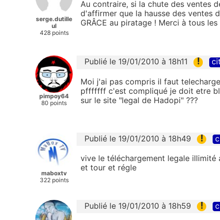
Au contraire, si la chute des ventes 
d'affirmer que la hausse des ventes d
serge.dutille
GRÂCE au piratage ! Merci à tous les
ul
428 points
!
Publié le 19/01/2010 à 18h11
ci
Moi j'ai pas compris il faut telechar
pfffffff c'est compliqué je doit etre 
pimpoy64
sur le site "legal de Hadopi" ???
80 points
!
Publié le 19/01/2010 à 18h49
c
vive le téléchargement legale illimité
et tour et régle
maboxtv
322 points
!
Publié le 19/01/2010 à 18h59
c