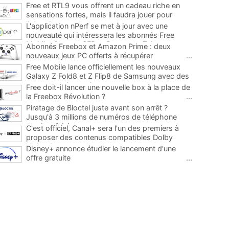
Free et RTL9 vous offrent un cadeau riche en
sensations fortes, mais il faudra jouer pour
l'obtenir
...
L'application nPerf se met à jour avec une
nouveauté qui intéressera les abonnés Free
Mobile, Orange, SFR et Bouygues Telecom
...
Abonnés Freebox et Amazon Prime : deux
nouveaux jeux PC offerts à récupérer
...
Free Mobile lance officiellement les nouveaux
Galaxy Z Fold8 et Z Flip8 de Samsung avec des
promos et des cadeaux
...
Free doit-il lancer une nouvelle box à la place de
la Freebox Révolution ?
...
Piratage de Bloctel juste avant son arrêt ?
Jusqu'à 3 millions de numéros de téléphone
auraient fuité
...
C'est officiel, Canal+ sera l'un des premiers à
proposer des contenus compatibles Dolby
Vision 2
...
Disney+ annonce étudier le lancement d'une
offre gratuite
...