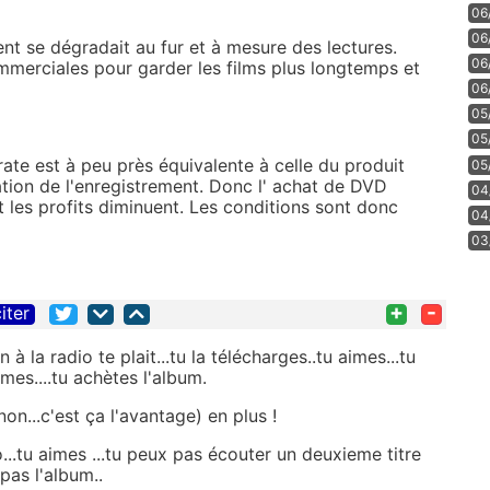
06
06
nt se dégradait au fur et à mesure des lectures.
06
merciales pour garder les films plus longtemps et
06
05
05
rate est à peu près équivalente à celle du produit
05
ation de l'enregistrement. Donc l' achat de DVD
04
 les profits diminuent. Les conditions sont donc
04
03
+
-
iter
à la radio te plait...tu la télécharges..tu aimes...tu
mes....tu achètes l'album.
on...c'est ça l'avantage) en plus !
o...tu aimes ...tu peux pas écouter un deuxieme titre
pas l'album..