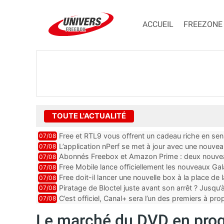
ACCUEIL
FREEZONE
TOUTE L'ACTUALITÉ
Free et RTL9 vous offrent un cadeau riche en sens
07/08
l’obtenir
L’application nPerf se met à jour avec une nouvea
07/08
Mobile, Orange, SFR ...
Abonnés Freebox et Amazon Prime : deux nouveau
07/08
Free Mobile lance officiellement les nouveaux Ga
07/08
des promos et des cadeaux
Free doit-il lancer une nouvelle box à la place de
07/08
Piratage de Bloctel juste avant son arrêt ? Jusqu
07/08
auraient fuité
C’est officiel, Canal+ sera l’un des premiers à 
07/08
Vision 2
Le marché du DVD en prog