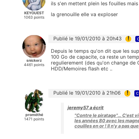
ils s'en mettent plein les fouilles mais
KEYOUEST
la grenouille elle va exploser
1063 points
!
Publié le 19/01/2010 à 20h43
c
Depuis le temps qu'on dit que les su
100 Go de capacite, ca reste un tem
snickerz
regulierement (des qu'on change de 
4461 points
HDD/Memoires flash etc ..
!
Publié le 19/01/2010 à 21h06
c
jeremy57 a écrit
prométhé
"Contre le piratage"... C'est 
1471 points
les années 80 avec les magné
couilles en or ! Il n'y a pas 