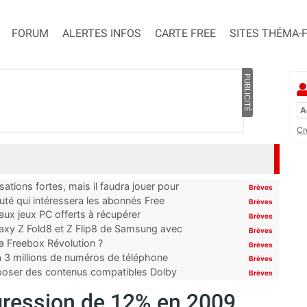
FORUM
ALERTES INFOS
CARTE FREE
SITES THÉMA-
PUBLICITÉ
Cr
ations fortes, mais il faudra jouer pour
Brèves
uté qui intéressera les abonnés Free
Brèves
x jeux PC offerts à récupérer
Brèves
laxy Z Fold8 et Z Flip8 de Samsung avec
Brèves
 la Freebox Révolution ?
Brèves
’à 3 millions de numéros de téléphone
Brèves
proposer des contenus compatibles Dolby
Brèves
ression de 12% en 2009