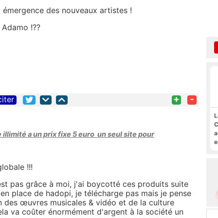
t = émergence des nouveaux artistes !
u Adamo !??
+
-
citer
L
C
a
illimité a un prix fixe 5 euro un seul site pour
e
s
M
lobale !!!
st pas grâce à moi, j'ai boycotté ces produits suite
 en place de hadopi, je télécharge pas mais je pense
ion des œuvres musicales & vidéo et de la culture
ela va coûter énormément d'argent à la société un