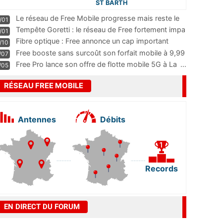
ST BARTH
Le réseau de Free Mobile progresse mais reste le
/01
m
...
Tempête Goretti : le réseau de Free fortement impa
/01
...
Fibre optique : Free annonce un cap important
/10
pass
...
Free booste sans surcoût son forfait mobile à 9,99
/07
...
Free Pro lance son offre de flotte mobile 5G à La
...
/05
RÉSEAU FREE MOBILE
Antennes
Débits
Records
EN DIRECT DU FORUM