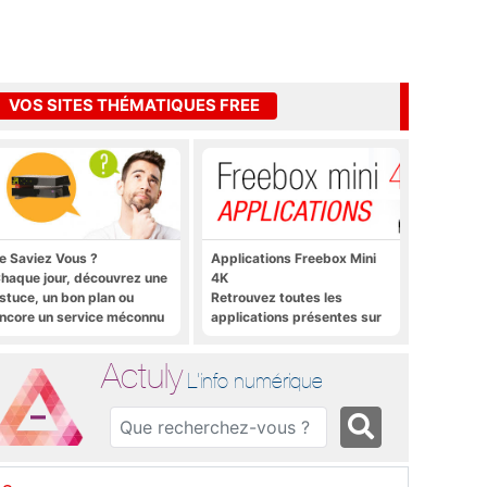
VOS SITES THÉMATIQUES FREE
e Saviez Vous ?
Applications Freebox Mini
haque jour, découvrez une
4K
stuce, un bon plan ou
Retrouvez toutes les
ncore un service méconnu
applications présentes sur
ur la Freebox et sur Free
Freebox Mini 4K en un clic
obile
Actuly
L'info numérique