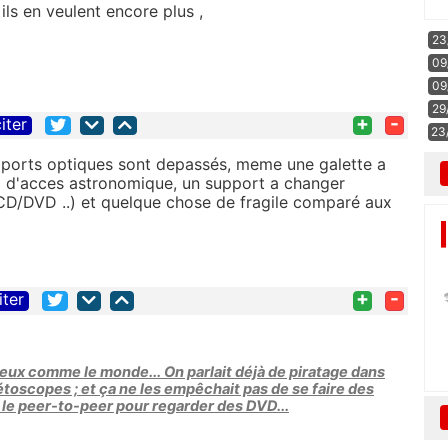
 ils en veulent encore plus ,
23
09
09
29
+
-
iter
23
pports optiques sont depassés, meme une galette a
p d'acces astronomique, un support a changer
CD/DVD ..) et quelque chose de fragile comparé aux
+
-
iter
vieux comme le monde... On parlait déjà de piratage dans
toscopes ; et ça ne les empêchait pas de se faire des
que le peer-to-peer pour regarder des DVD...