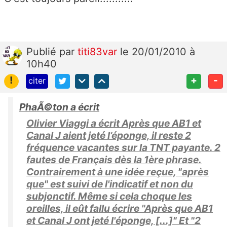
Publié
par
titi83var
le 20/01/2010 à
10h40
!
+
-
citer
PhaÃ©ton a écrit
Olivier Viaggi a écrit Après que AB1 et
Canal J aient jeté l’éponge, il reste 2
fréquence vacantes sur la TNT payante. 2
fautes de Français dès la 1ère phrase.
Contrairement à une idée reçue, "après
que" est suivi de l'indicatif et non du
subjonctif. Même si cela choque les
oreilles, il eût fallu écrire "Après que AB1
et Canal J ont jeté l'éponge, [...]" Et "2