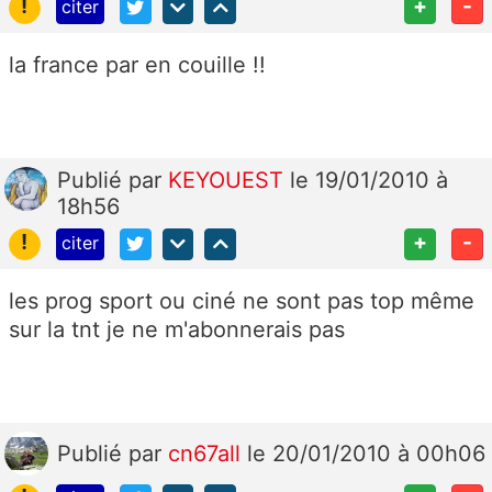
!
+
-
citer
la france par en couille !!
Publié
par
KEYOUEST
le 19/01/2010 à
18h56
!
+
-
citer
les prog sport ou ciné ne sont pas top même
sur la tnt je ne m'abonnerais pas
Publié
par
cn67all
le 20/01/2010 à 00h06