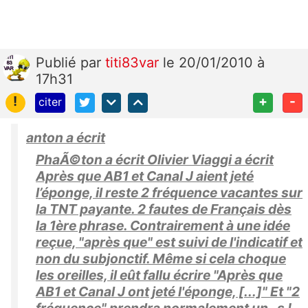
Publié
par
titi83var
le 20/01/2010 à
17h31
!
+
-
citer
anton a écrit
PhaÃ©ton a écrit Olivier Viaggi a écrit
Après que AB1 et Canal J aient jeté
l’éponge, il reste 2 fréquence vacantes sur
la TNT payante. 2 fautes de Français dès
la 1ère phrase. Contrairement à une idée
reçue, "après que" est suivi de l'indicatif et
non du subjonctif. Même si cela choque
les oreilles, il eût fallu écrire "Après que
AB1 et Canal J ont jeté l'éponge, [...]" Et "2