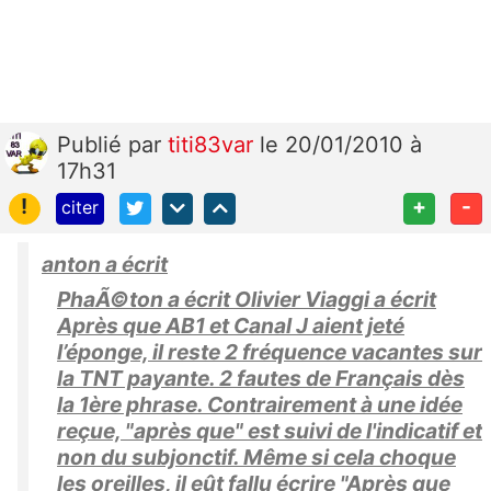
Publié
par
titi83var
le 20/01/2010 à
17h31
!
+
-
citer
anton a écrit
PhaÃ©ton a écrit Olivier Viaggi a écrit
Après que AB1 et Canal J aient jeté
l’éponge, il reste 2 fréquence vacantes sur
la TNT payante. 2 fautes de Français dès
la 1ère phrase. Contrairement à une idée
reçue, "après que" est suivi de l'indicatif et
non du subjonctif. Même si cela choque
les oreilles, il eût fallu écrire "Après que