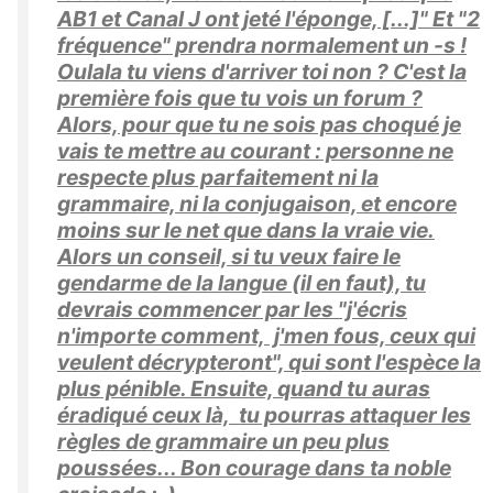
AB1 et Canal J ont jeté l'éponge, [...]" Et "2
fréquence" prendra normalement un -s !
Oulala tu viens d'arriver toi non ? C'est la
première fois que tu vois un forum ?
Alors, pour que tu ne sois pas choqué je
vais te mettre au courant : personne ne
respecte plus parfaitement ni la
grammaire, ni la conjugaison, et encore
moins sur le net que dans la vraie vie.
Alors un conseil, si tu veux faire le
gendarme de la langue (il en faut), tu
devrais commencer par les "j'écris
n'importe comment, j'men fous, ceux qui
veulent décrypteront", qui sont l'espèce la
plus pénible. Ensuite, quand tu auras
éradiqué ceux là, tu pourras attaquer les
règles de grammaire un peu plus
poussées... Bon courage dans ta noble