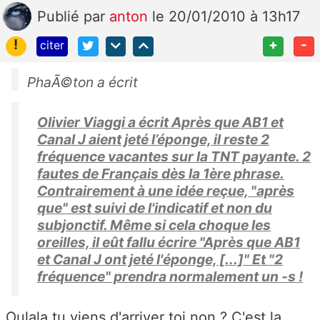
Publié
par
anton
le 20/01/2010 à 13h17
!
+
-
citer
PhaÃ©ton a écrit
Olivier Viaggi a écrit Après que AB1 et
Canal J aient jeté l’éponge, il reste 2
fréquence vacantes sur la TNT payante. 2
fautes de Français dès la 1ère phrase.
Contrairement à une idée reçue, "après
que" est suivi de l'indicatif et non du
subjonctif. Même si cela choque les
oreilles, il eût fallu écrire "Après que AB1
et Canal J ont jeté l'éponge, [...]" Et "2
fréquence" prendra normalement un -s !
Oulala tu viens d'arriver toi non ? C'est la