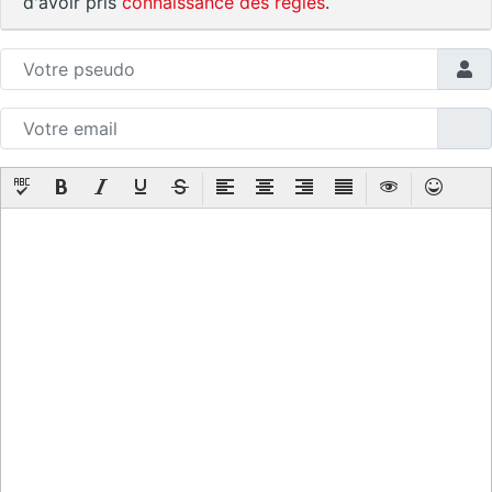
d'avoir pris
connaissance des règles
.