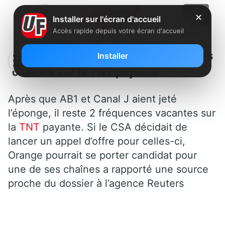
✕
Installer sur l'écran d'accueil
Accès rapide depuis votre écran d'accueil
Orange pourrait proposer une de ses
Installer
chaînes sur la TNT payante
Après que AB1 et Canal J aient jeté
l’éponge, il reste 2 fréquences vacantes sur
la
TNT
payante. Si le CSA décidait de
lancer un appel d’offre pour celles-ci,
Orange pourrait se porter candidat pour
une de ses chaînes a rapporté une source
proche du dossier à l’agence Reuters