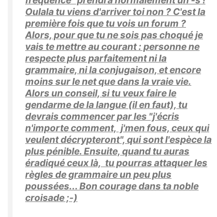
fréquence" prendra normalement un -s !
Oulala tu viens d'arriver toi non ? C'est la
première fois que tu vois un forum ?
Alors, pour que tu ne sois pas choqué je
vais te mettre au courant : personne ne
respecte plus parfaitement ni la
grammaire, ni la conjugaison, et encore
moins sur le net que dans la vraie vie.
Alors un conseil, si tu veux faire le
gendarme de la langue (il en faut), tu
devrais commencer par les "j'écris
n'importe comment, j'men fous, ceux qui
veulent décrypteront", qui sont l'espèce la
plus pénible. Ensuite, quand tu auras
éradiqué ceux là, tu pourras attaquer les
règles de grammaire un peu plus
poussées... Bon courage dans ta noble
croisade ;-)