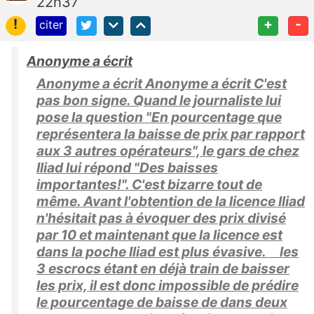
22h37
!
+
-
citer
Anonyme a écrit
Anonyme a écrit Anonyme a écrit C'est
pas bon signe. Quand le journaliste lui
pose la question "En pourcentage que
représentera la baisse de prix par rapport
aux 3 autres opérateurs", le gars de chez
Iliad lui répond "Des baisses
importantes!". C'est bizarre tout de
même. Avant l'obtention de la licence Iliad
n'hésitait pas à évoquer des prix divisé
par 10 et maintenant que la licence est
dans la poche Iliad est plus évasive. les
3 escrocs étant en déjà train de baisser
les prix, il est donc impossible de prédire
le pourcentage de baisse de dans deux