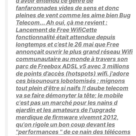
d'avoir entendu ce genre de
fanfaronnades vides de sens et donc
pleines de vent comme les aime bien Bug
Telecom... Ah oui, çà me revient :
Lancement de Free WifiCette
fonctionnalité était attendue depuis
longtemps et c’est le 26 mai que Free
annonçait ouvrir le plus grand réseau Wifi
communautaire au monde à travers son
parc de Freebox ADSL v5 avec 3 millions
de points d’accès (hotspots) wifi. j'adore
ces bisounours lobotomisés ; mignons
tout plein d'être si naifs !! daube telecom
va se faire démonyter la tête; le mobile
c'est pas un marché pour les nains d
ejardin et les amateurs de l'upgrade
merdique de firmware vivemnt 2012,
qu'on rigole un bon coup devant les
''performances '' de ce nain des télécoms