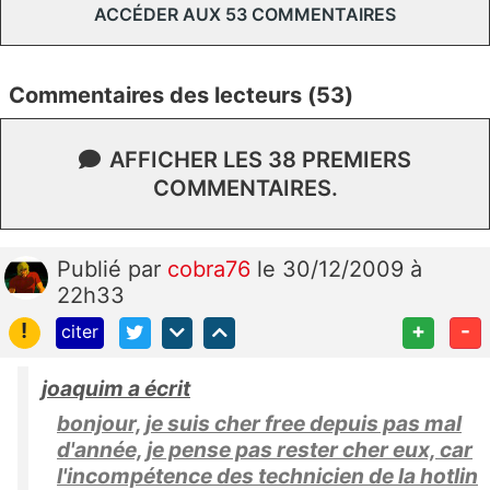
ACCÉDER AUX 53 COMMENTAIRES
Commentaires des lecteurs (53)
AFFICHER LES 38 PREMIERS
COMMENTAIRES.
Publié
par
cobra76
le 30/12/2009 à
22h33
!
+
-
citer
joaquim a écrit
bonjour, je suis cher free depuis pas mal
d'année, je pense pas rester cher eux, car
l'incompétence des technicien de la hotlin