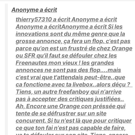
Anonyme a écrit
thierry57310 a écrit Anonyme a écrit
Anonyme a écritAnonyme a écrit Si les
innovations sont du même genre que la
grosse annonce, ça fera un flop. c'est pas
parce qu'on est un frustré de chez Orange
ou SFR qu'il faut se défouler chez les
Freenautes mon vieux ! les grandes
annonces ne sont pas des flop....mais
c'est vrai que t'attendais peut-être..que
ca fonctione avec ta livebox..alors déçu ?
Tiens, un autre freefanboy qui n'arrive
pas à accepter des critiques justifiées..
Ah, Encore une Orange con préssée qui
tente de se défrustrer sur un site
concurent. Si tu n'est là que pour critiquer
ce que ton fai n'est pas capable de faire,