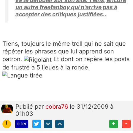
va te défouler sur son site. Tiens, encore
un autre freefanboy qui n'arrive pas à
accepter des critiques justifiées..
Tiens, toujours le même troll qui ne sait que
répéter les phrases que lui apprend son
patron.
Et dont on repère les posts
de frustré à 5 lieues à la ronde.
Publié
par
cobra76
le 31/12/2009 à
01h03
!
+
-
citer