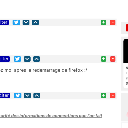
+
-
iter
+
-
citer
N
ez moi apres le redemarrage de firefox :/
T
i
D
+
-
citer
curité des informations de connections que l'on fait