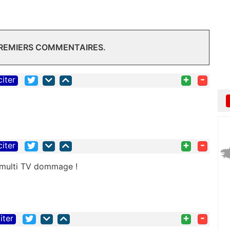
PREMIERS COMMENTAIRES.
+
-
citer
+
-
citer
 multi TV dommage !
+
-
iter