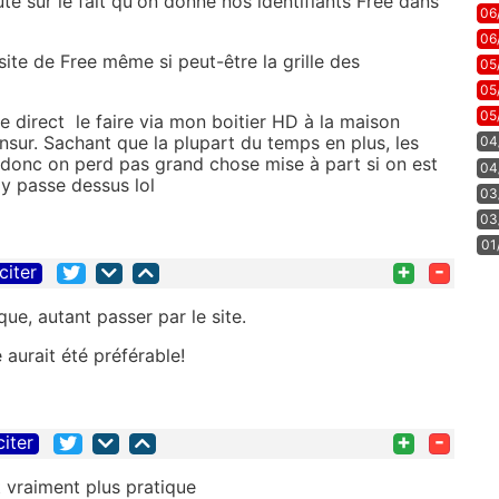
te sur le fait qu'on donne nos identifiants Free dans
06
06
 site de Free même si peut-être la grille des
05
05
05
ère direct le faire via mon boitier HD à la maison
nsur. Sachant que la plupart du temps en plus, les
04
donc on perd pas grand chose mise à part si on est
04
'y passe dessus lol
03
03
01
+
-
citer
que, autant passer par le site.
e aurait été préférable!
+
-
citer
t vraiment plus pratique