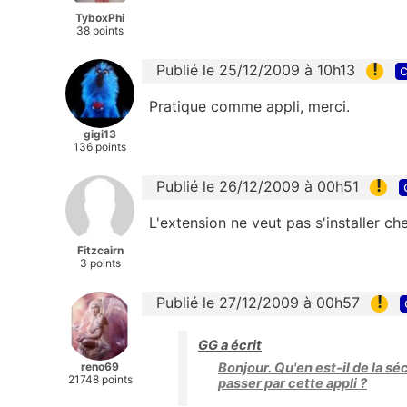
TyboxPhi
38 points
!
Publié le 25/12/2009 à 10h13
c
Pratique comme appli, merci.
gigi13
136 points
!
Publié le 26/12/2009 à 00h51
L'extension ne veut pas s'installer ch
Fitzcairn
3 points
!
Publié le 27/12/2009 à 00h57
GG a écrit
reno69
Bonjour. Qu'en est-il de la sé
21748 points
passer par cette appli ?