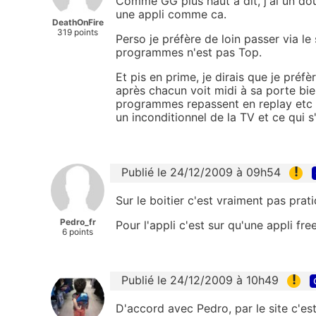
Comme GG plus haut a dit, j'ai un dou
une appli comme ca.
DeathOnFire
319 points
Perso je préfère de loin passer via le
programmes n'est pas Top.
Et pis en prime, je dirais que je préf
après chacun voit midi à sa porte bie
programmes repassent en replay etc 
un inconditionnel de la TV et ce qui s
!
Publié le 24/12/2009 à 09h54
Sur le boitier c'est vraiment pas prati
Pedro_fr
Pour l'appli c'est sur qu'une appli fre
6 points
!
Publié le 24/12/2009 à 10h49
D'accord avec Pedro, par le site c'es