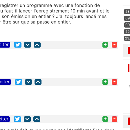
enregistrer un programme avec une fonction de
 faut-il lancer l'enregistrement 10 min avant et le
23
r son émission en entier ? J'ai toujours lancé mes
09
être sur que sa passe en entier.
09
29
23
+
-
citer
+
-
citer
+
-
citer