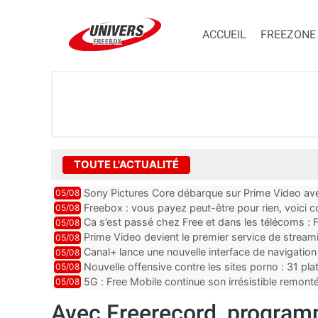
ACCUEIL
FREEZONE
TOUTE L'ACTUALITÉ
Sony Pictures Core débarque sur Prime Video avec
05/08
Freebox : vous payez peut-être pour rien, voici
05/08
abonnements TV oubliés
Ca s’est passé chez Free et dans les télécoms : F
05/08
pointe le bout de...
Prime Video devient le premier service de strea
05/08
ce lancement
Canal+ lance une nouvelle interface de navigation
05/08
Nouvelle offensive contre les sites porno : 31 pl
05/08
par Orange, Free, SF...
5G : Free Mobile continue son irrésistible remon
05/08
plus que jamais sous pr...
Avec Freerecord, program