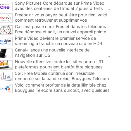
Sony Pictures Core débarque sur Prime Video
avec des centaines de films et 7 jours offerts
...
Freebox : vous payez peut-être pour rien, voici
comment retrouver et supprimer vos
abonnements TV oubliés
...
Ca s'est passé chez Free et dans les télécoms :
Free dénonce et agit, un nouvel appareil pointe
le bout de son nez chez des abonnés Freebox...
Prime Video devient le premier service de
...
streaming à franchir un nouveau cap en HDR
avec ce lancement
...
Canal+ lance une nouvelle interface de
navigation sur iOS
...
Nouvelle offensive contre les sites porno : 31
plateformes pourraient bientôt être bloquées
par Orange, Free, SFR et Bouygues
...
5G : Free Mobile continue son irrésistible
remontée sur la bande reine, Bouygues Telecom
plus que jamais sous pression
...
Voici comment profiter de la data illimitée chez
Bouygues Telecom sans surcoût, avec quelques
limites à connaître
...