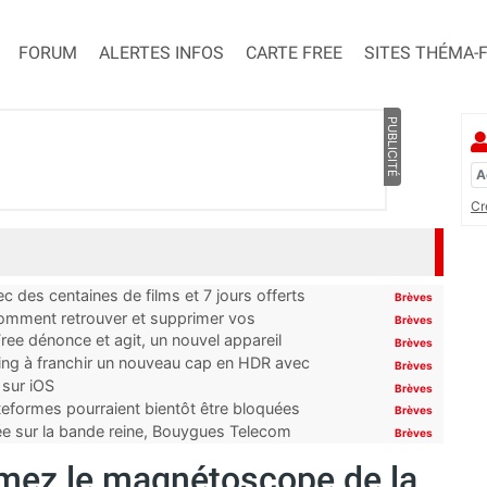
FORUM
ALERTES INFOS
CARTE FREE
SITES THÉMA-
PUBLICITÉ
Cr
 des centaines de films et 7 jours offerts
Brèves
 comment retrouver et supprimer vos
Brèves
ree dénonce et agit, un nouvel appareil
Brèves
ming à franchir un nouveau cap en HDR avec
Brèves
 sur iOS
Brèves
ateformes pourraient bientôt être bloquées
Brèves
tée sur la bande reine, Bouygues Telecom
Brèves
mez le magnétoscope de la