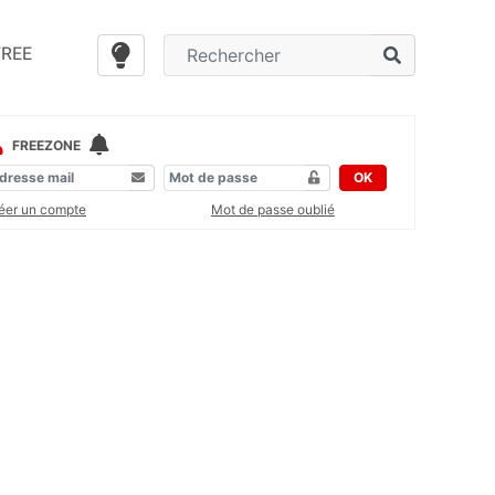
FREE
FREEZONE
OK
éer un compte
Mot de passe oublié