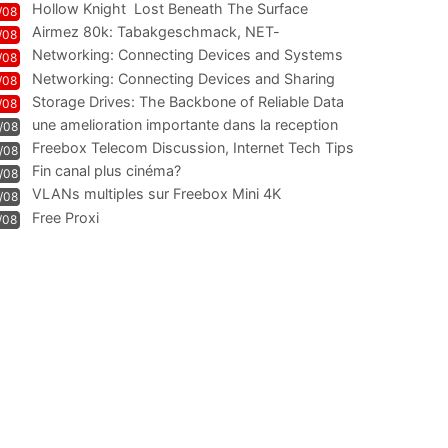
Hollow Knight  Lost Beneath The Surface
/08
Airmez 80k: Tabakgeschmack, NET-
/08
Technologie und Leistung im
Networking: Connecting Devices and Systems
/08
Networking: Connecting Devices and Sharing
/08
Information
Storage Drives: The Backbone of Reliable Data
/08
Management
une amelioration importante dans la reception
/08
WIFI
Freebox Telecom Discussion, Internet Tech Tips
/08
Communi
Fin canal plus cinéma?
/08
VLANs multiples sur Freebox Mini 4K
/08
Free Proxi
/08