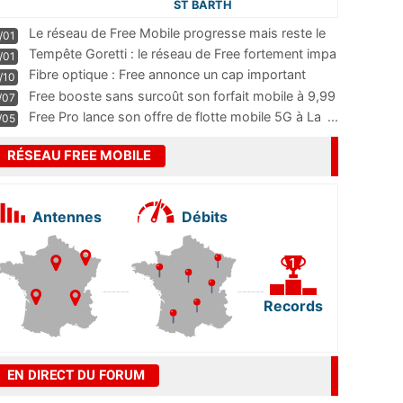
ST BARTH
Le réseau de Free Mobile progresse mais reste le
/01
m
...
Tempête Goretti : le réseau de Free fortement impa
/01
...
Fibre optique : Free annonce un cap important
/10
pass
...
Free booste sans surcoût son forfait mobile à 9,99
/07
...
Free Pro lance son offre de flotte mobile 5G à La
...
/05
RÉSEAU FREE MOBILE
Antennes
Débits
Records
EN DIRECT DU FORUM