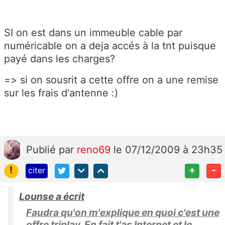
SI on est dans un immeuble cable par
numéricable on a deja accés à la tnt puisque
payé dans les charges?
=> si on sousrit a cette offre on a une remise
sur les frais d'antenne :)
Publié
par
reno69
le 07/12/2009 à 23h35
!
+
-
citer
Lounse a écrit
Faudra qu'on m'explique en quoi c'est une
offre triplay. En fait t'as Internet et le