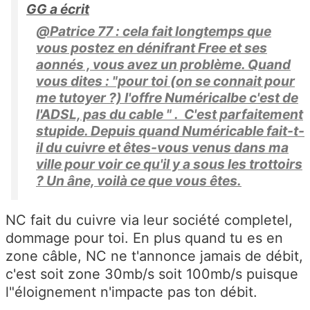
GG a écrit
@Patrice 77 : cela fait longtemps que
vous postez en dénifrant Free et ses
aonnés , vous avez un problème. Quand
vous dites : "pour toi (on se connait pour
me tutoyer ?) l'offre Numéricalbe c'est de
l'ADSL, pas du cable " . C'est parfaitement
stupide. Depuis quand Numéricable fait-t-
il du cuivre et êtes-vous venus dans ma
ville pour voir ce qu'il y a sous les trottoirs
? Un âne, voilà ce que vous êtes.
NC fait du cuivre via leur société completel,
dommage pour toi. En plus quand tu es en
zone câble, NC ne t'annonce jamais de débit,
c'est soit zone 30mb/s soit 100mb/s puisque
l"éloignement n'impacte pas ton débit.