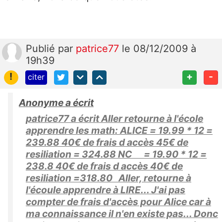
Publié
par
patrice77
le 08/12/2009 à
19h39
!
+
-
citer
Anonyme a écrit
patrice77 a écrit Aller retourne à l'école
apprendre les math: ALICE = 19.99 * 12 =
239.88 40€ de frais d accès 45€ de
resiliation = 324.88 NC = 19.90 * 12 =
238.8 40€ de frais d accès 40€ de
resiliation =318.80 Aller, retourne à
l'écoule apprendre à LIRE... J'ai pas
compter de frais d'accès pour Alice car à
ma connaissance il n'en existe pas... Donc