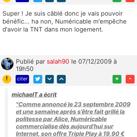
Super ! Je suis câblé donc je vais pouvoir
bénéfic... ha non, Numéricable m'empêche
d'avoir la TNT dans mon logement.
Publié
par
salah90
le 07/12/2009 à
19h50
!
+
-
citer
michaelT a écrit
"Comme annoncé le 23 septembre 2009
et une semaine après s’être fait grillé la
politesse par Alice, Numéricable
commercialise dès aujourd’hui sur
Internet, son offre Triple Play à 19,90 €