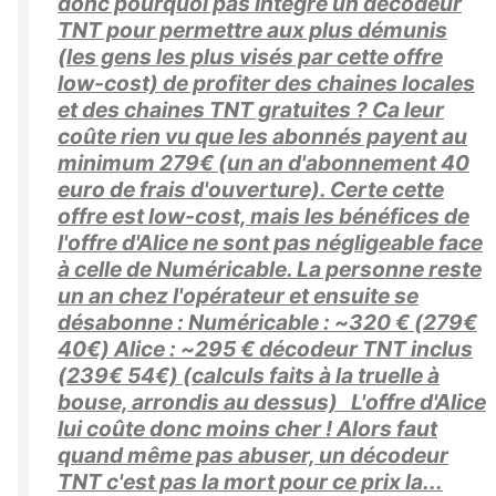
donc pourquoi pas intégré un décodeur
TNT pour permettre aux plus démunis
(les gens les plus visés par cette offre
low-cost) de profiter des chaines locales
et des chaines TNT gratuites ? Ca leur
coûte rien vu que les abonnés payent au
minimum 279€ (un an d'abonnement 40
euro de frais d'ouverture). Certe cette
offre est low-cost, mais les bénéfices de
l'offre d'Alice ne sont pas négligeable face
à celle de Numéricable. La personne reste
un an chez l'opérateur et ensuite se
désabonne : Numéricable : ~320 € (279€
40€) Alice : ~295 € décodeur TNT inclus
(239€ 54€) (calculs faits à la truelle à
bouse, arrondis au dessus) L'offre d'Alice
lui coûte donc moins cher ! Alors faut
quand même pas abuser, un décodeur
TNT c'est pas la mort pour ce prix la...