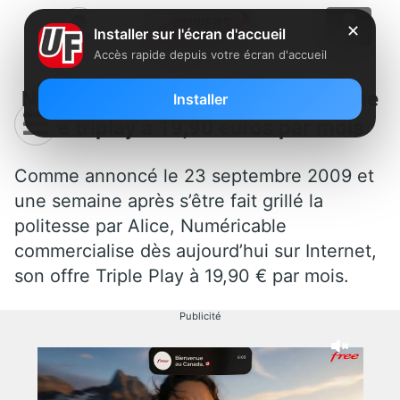
✕
Installer sur l'écran d'accueil
Accès rapide depuis votre écran d'accueil
Numéricable lance à son tour une
Installer
offre triplay à 19,90 euros par mois
Comme annoncé le 23 septembre 2009 et
une semaine après s’être fait grillé la
politesse par Alice, Numéricable
commercialise dès aujourd’hui sur Internet,
son offre Triple Play à 19,90 € par mois.
Publicité