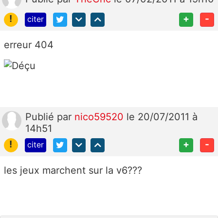
!
+
-
citer
erreur 404
Publié
par
nico59520
le 20/07/2011 à
14h51
!
+
-
citer
les jeux marchent sur la v6???