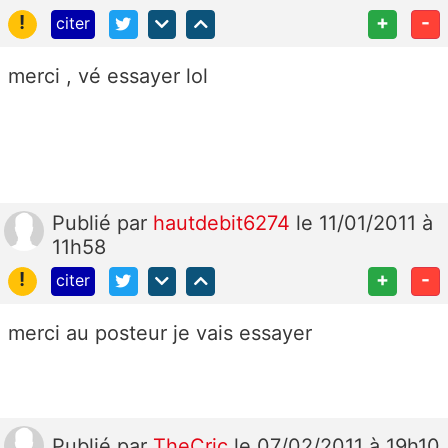
!
+
-
citer
merci , vé essayer lol
Publié
par
hautdebit6274
le 11/01/2011 à
11h58
!
+
-
citer
merci au posteur je vais essayer
Publié
par
TheCric
le 07/02/2011 à 19h10