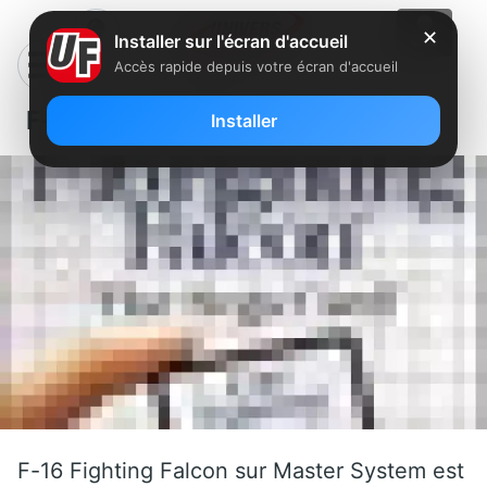
✕
Installer sur l'écran d'accueil
Accès rapide depuis votre écran d'accueil
F-16 Fighting Falcon
Installer
F-16 Fighting Falcon sur Master System est