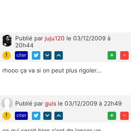
Publié
par
juju120
le 03/12/2009 à
20h44
!
+
-
citer
rhooo ça va si on peut plus rigoler...
Publié
par
guis
le 03/12/2009 à 22h49
!
+
-
citer
ce qui serait bien c'est de lancer un