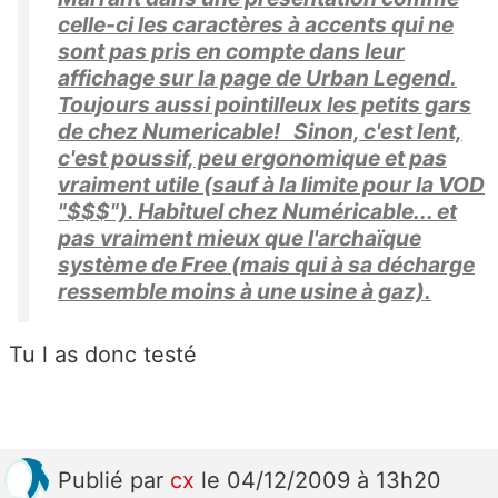
celle-ci les caractères à accents qui ne
sont pas pris en compte dans leur
affichage sur la page de Urban Legend.
Toujours aussi pointilleux les petits gars
de chez Numericable! Sinon, c'est lent,
c'est poussif, peu ergonomique et pas
vraiment utile (sauf à la limite pour la VOD
"$$$"). Habituel chez Numéricable... et
pas vraiment mieux que l'archaïque
système de Free (mais qui à sa décharge
ressemble moins à une usine à gaz).
Tu l as donc testé
Publié
par
cx
le 04/12/2009 à 13h20