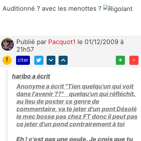
Auditionné ? avec les menottes ?
Publié
par
Pacquot1
le 01/12/2009 à
21h57
!
+
-
citer
haribo a écrit
Anonyme a écrit "Tien quelqu'un qui voit
dans l'avenir ??" quelqu'un qui réfléchit.
au lieu de poster ce genre de
commentaire, va te jeter d'un pont Désolé
le mec bosse pas chez FT donc il peut pas
ce jeter d'un pond contrairement à toi
Eh ! c'est pas une poule. Je crois que tu