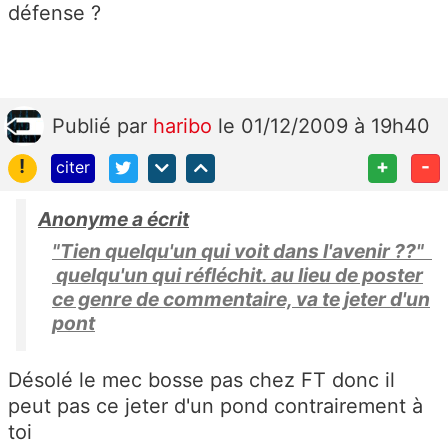
défense ?
Publié
par
haribo
le 01/12/2009 à 19h40
!
+
-
citer
Anonyme a écrit
"Tien quelqu'un qui voit dans l'avenir ??"
quelqu'un qui réfléchit. au lieu de poster
ce genre de commentaire, va te jeter d'un
pont
Désolé le mec bosse pas chez FT donc il
peut pas ce jeter d'un pond contrairement à
toi