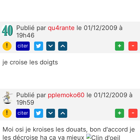
Publié
par
qu4rante
le 01/12/2009 à
19h46
!
+
-
citer
je croise les doigts
Publié
par
pplemoko60
le 01/12/2009 à
19h59
!
+
-
citer
Moi osi je kroises les douats, bon d'accord je
les décroise ha ça va mieux