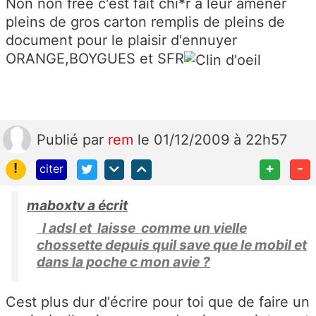
Non non free c'est fait chi*r à leur amener
pleins de gros carton remplis de pleins de
document pour le plaisir d'ennuyer
ORANGE,BOYGUES et SFR
Publié
par
rem
le 01/12/2009 à 22h57
!
+
-
citer
maboxtv a écrit
l adsl et laisse comme un vielle
chossette depuis quil save que le mobil et
dans la poche c mon avie ?
Cest plus dur d'écrire pour toi que de faire un